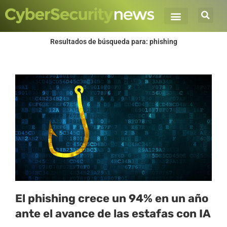
Ir
al
contenido
Resultados de búsqueda para: phishing
Página
Página
Página
Página
Página
El phishing crece un 94% en un año
ante el avance de las estafas con IA