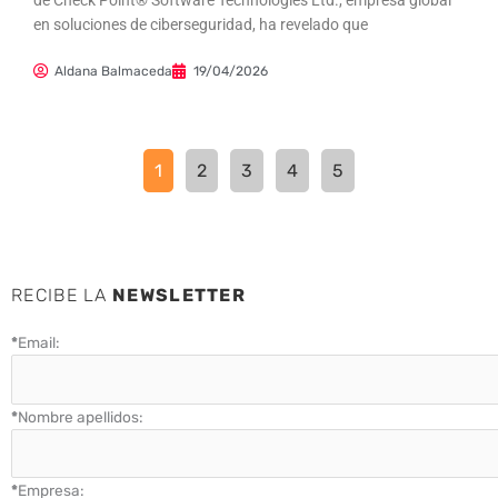
de Check Point® Software Technologies Ltd., empresa global
en soluciones de ciberseguridad, ha revelado que
Aldana Balmaceda
19/04/2026
1
2
3
4
5
RECIBE LA
NEWSLETTER
*
Email:
*
Nombre apellidos:
*
Empresa: