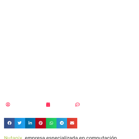
empresas
financieras
detecta IA no
autorizada entre
sus empleados
Aldana Balmaceda
24/06/2026
Sin comentarios
Nutanix
, empresa especializada en computación