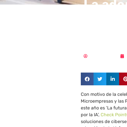
La ado
multipl
cibers
Aldana Balmaceda
Con motivo de la celeb
Microempresas y las
este año es ‘La futu
por la IA’,
Check Point
soluciones de ciberse