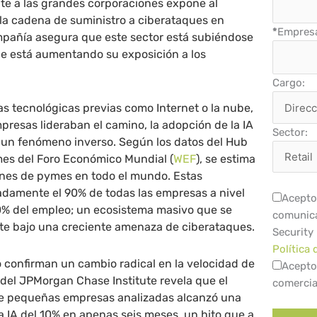
nte a las grandes corporaciones expone al
la cadena de suministro a ciberataques en
*
Empres
mpañía asegura que este sector está subiéndose
 que está aumentando su exposición a los
Cargo:
as tecnológicas previas como Internet o la nube,
resas lideraban el camino, la adopción de la IA
Sector:
un fenómeno inverso. Según los datos del Hub
es del Foro Económico Mundial (
WEF
), se estima
ones de pymes en todo el mundo. Estas
damente el 90% de todas las empresas a nivel
Acepto 
70% del empleo; un ecosistema masivo que se
comunica
e bajo una creciente amenaza de ciberataques.
Security
Política 
 confirman un cambio radical en la velocidad de
Acepto
del JPMorgan Chase Institute revela que el
comercia
e pequeñas empresas analizadas alcanzó una
a IA del 10% en apenas seis meses, un hito que a