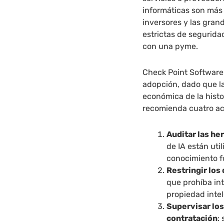
informáticas son más 
inversores y las gra
estrictas de segurida
con una pyme.
Check Point Software 
adopción, dado que la
económica de la hist
recomienda cuatro ac
Auditar las he
de IA están uti
conocimiento f
Restringir los
que prohíba int
propiedad intel
Supervisar los
contratación
: