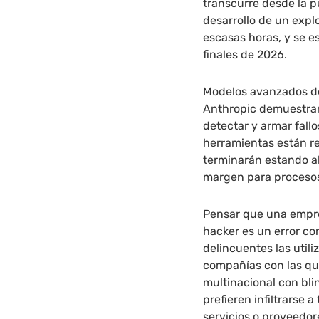
transcurre desde la p
desarrollo de un expl
escasas horas, y se e
finales de 2026.
Modelos avanzados d
Anthropic demuestran
detectar y armar fall
herramientas están r
terminarán estando al
margen para procesos
Pensar que una empre
hacker es un error c
delincuentes las util
compañías con las qu
multinacional con blin
prefieren infiltrarse 
servicios o proveedor