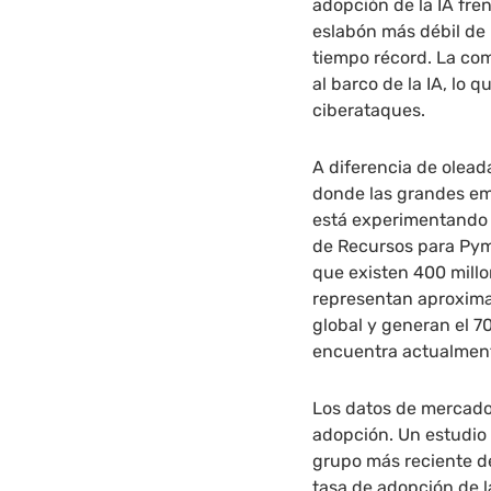
adopción de la IA fre
eslabón más débil de 
tiempo récord. La co
al barco de la IA, lo
ciberataques.
A diferencia de olead
donde las grandes emp
está experimentando 
de Recursos para Pym
que existen 400 mill
representan aproxima
global y generan el 
encuentra actualment
Los datos de mercado
adopción. Un estudio 
grupo más reciente d
tasa de adopción de l