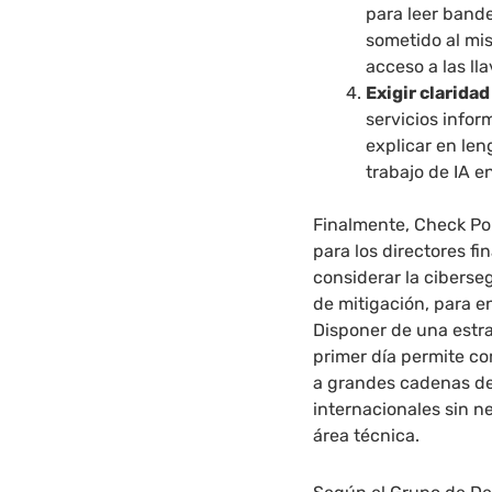
para leer band
sometido al mi
acceso a las ll
Exigir clarida
servicios info
explicar en len
trabajo de IA e
Finalmente, Check Po
para los directores fi
considerar la cibers
de mitigación, para 
Disponer de una estra
primer día permite co
a grandes cadenas de
internacionales sin n
área técnica.