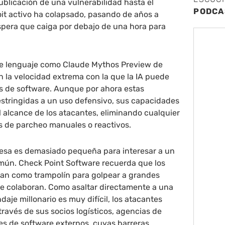
ublicación de una vulnerabilidad hasta el
PODCA
oit activo ha colapsado, pasando de años a
spera que caiga por debajo de una hora para
e lenguaje como Claude Mythos Preview de
 la velocidad extrema con la que la IA puede
os de software. Aunque por ahora estas
estringidas a un uso defensivo, sus capacidades
 alcance de los atacantes, eliminando cualquier
 de parcheo manuales o reactivos.
sa es demasiado pequeña para interesar a un
omún. Check Point Software recuerda que los
izan como trampolín para golpear a grandes
e colaboran. Como asaltar directamente a una
daje millonario es muy difícil, los atacantes
a través de sus socios logísticos, agencias de
es de software externos, cuyas barreras