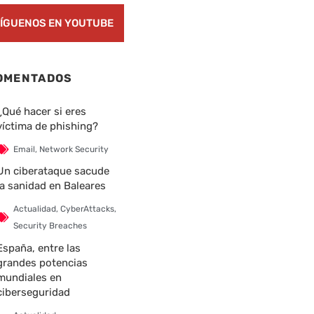
ÍGUENOS EN YOUTUBE
OMENTADOS
¿Qué hacer si eres
víctima de phishing?
Email
,
Network Security
Un ciberataque sacude
la sanidad en Baleares
Actualidad
,
CyberAttacks
,
Security Breaches
España, entre las
grandes potencias
mundiales en
ciberseguridad