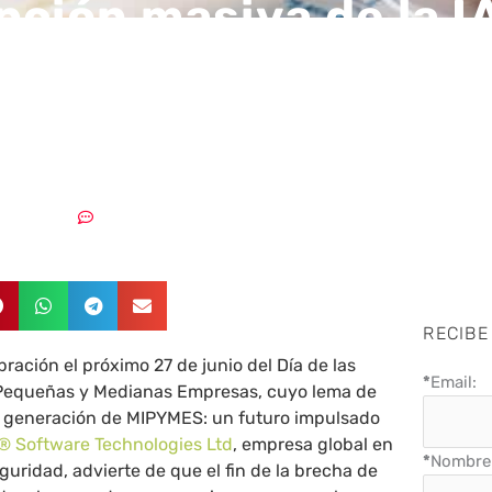
pción masiva de la I
ica los riesgos de
eguridad en las pym
25/06/2026
Sin comentarios
RECIBE
ración el próximo 27 de junio del Día de las
*
Email:
 Pequeñas y Medianas Empresas, cuyo lema de
ra generación de MIPYMES: un futuro impulsado
® Software Technologies Ltd
, empresa global en
*
Nombre 
guridad, advierte de que el fin de la brecha de