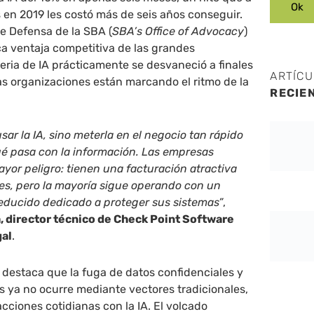
 en 2019 les costó más de seis años conseguir.
de Defensa de la SBA (
SBA’s Office of Advocacy
)
ica ventaja competitiva de las grandes
ria de IA prácticamente se desvaneció a finales
ARTÍC
s organizaciones están marcando el ritmo de la
RECIE
 usar la IA, sino meterla en el negocio tan rápido
ué pasa con la información. Las empresas
yor peligro: tienen una facturación atractiva
les, pero la mayoría sigue operando con un
educido dedicado a proteger sus sistemas”
,
, director técnico de Check Point Software
gal
.
destaca que la fuga de datos confidenciales y
os ya no ocurre mediante vectores tradicionales,
acciones cotidianas con la IA. El volcado