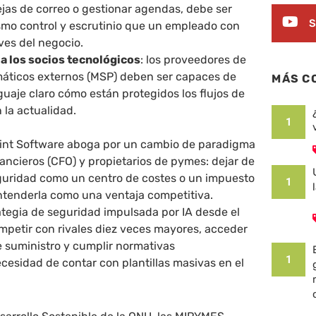
ejas de correo o gestionar agendas, debe ser
S
smo control y escrutinio que un empleado con
aves del negocio.
d a los socios tecnológicos
: los proveedores de
rmáticos externos (MSP) deben ser capaces de
MÁS C
guaje claro cómo están protegidos los flujos de
n la actualidad.
1
int Software aboga por un cambio de paradigma
nancieros (CFO) y propietarios de pymes: dejar de
eguridad como un centro de costes o un impuesto
1
entenderla como una ventaja competitiva.
tegia de seguridad impulsada por IA desde el
mpetir con rivales diez veces mayores, acceder
 suministro y cumplir normativas
1
ecesidad de contar con plantillas masivas en el