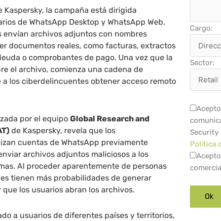
e Kaspersky, la campaña está dirigida
uarios de WhatsApp Desktop y WhatsApp Web.
Cargo:
s envían archivos adjuntos con nombres
er documentos reales, como facturas, extractos
 deuda o comprobantes de pago. Una vez que la
Sector:
bre el archivo, comienza una cadena de
e a los ciberdelincuentes obtener acceso remoto
Acepto 
lizada por el equipo
Global Research and
comunica
AT)
de Kaspersky, revela que los
Security
ilizan cuentas de WhatsApp previamente
Política 
viar archivos adjuntos maliciosos a los
Acepto
timas. Al proceder aparentemente de personas
comercia
jes tienen más probabilidades de generar
 que los usuarios abran los archivos.
o a usuarios de diferentes países y territorios,