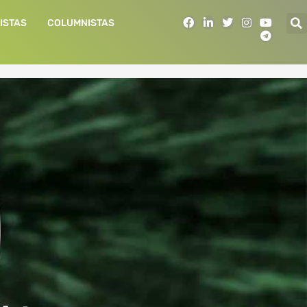
F
L
T
I
Y
T
ISTAS
COLUMNISTAS
a
i
w
n
o
e
c
n
i
s
u
l
e
k
t
t
t
e
b
e
t
a
u
g
o
d
e
g
b
r
o
i
r
r
e
a
k
n
a
m
m