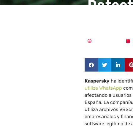
Detect
por Wh
Aldana Balmaceda
Kaspersky
ha identi
utiliza WhatsApp
como
afectando a usuarios d
España. La compañía, 
utiliza archivos VBSc
empresariales y finan
software legítimo de 