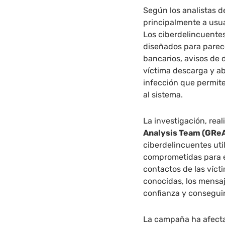
Según los analistas d
principalmente a us
Los ciberdelincuente
diseñados para parec
bancarios, avisos de
víctima descarga y a
infección que permit
al sistema.
La investigación, rea
Analysis Team (GRe
ciberdelincuentes ut
comprometidas para en
contactos de las víc
conocidas, los mensa
confianza y conseguir
La campaña ha afectad