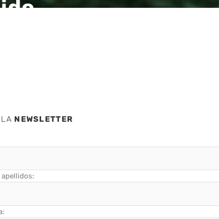
ido
 LA
NEWSLETTER
apellidos:
a: