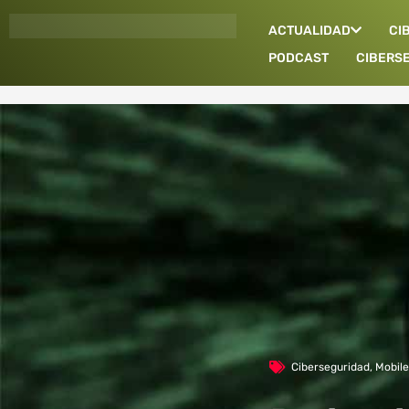
Ir
ACTUALIDAD
CI
al
contenido
PODCAST
CIBERS
Ciberseguridad
,
Mobile