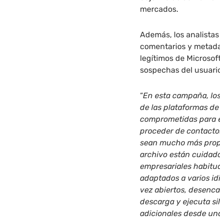
mercados.
Además, los analistas
comentarios y metad
legítimos de Microsof
sospechas del usuari
“
En esta campaña, lo
de las plataformas d
comprometidas para e
proceder de contacto
sean mucho más prope
archivo están cuida
empresariales habitua
adaptados a varios id
vez abiertos, desenc
descarga y ejecuta s
adicionales desde una