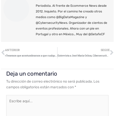
Periodista. Al frente de Ecommerce News desde
2012. Inquieto. Por el camino he creado otros
medios como @BigDataMagazine y
@CybersecurityNews. Organizador de cientos de
eventos profesionales. Ahora con un pie en
Portugal y otro en México… Muy del @GetafeCF
Ant
S
ANTERIOR
SEGUE
«Tenemos que acostumbrarnos a que cualquier dispositivo que se conecta, es un dispositivo expuesto a ser atacado «
Entrevista a José María Ochoa, Cibersecurity Manager de Alhambra-Eidos
Deja un comentario
Tu dirección de correo electrónico no será publicada.
Los
campos obligatorios están marcados con
*
Escribe
aquí...