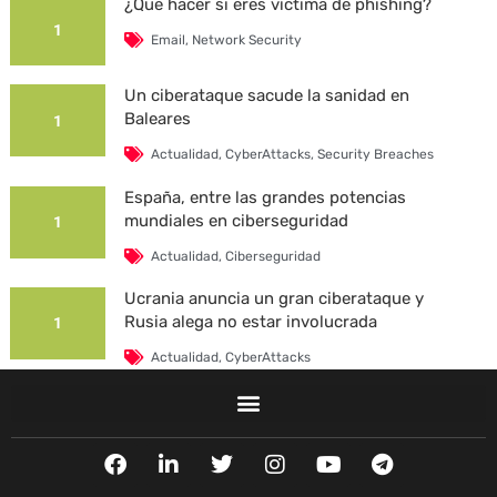
¿Qué hacer si eres víctima de phishing?
1
Email
,
Network Security
Un ciberataque sacude la sanidad en
Baleares
1
Actualidad
,
CyberAttacks
,
Security Breaches
España, entre las grandes potencias
mundiales en ciberseguridad
1
Actualidad
,
Ciberseguridad
Ucrania anuncia un gran ciberataque y
Rusia alega no estar involucrada
1
Actualidad
,
CyberAttacks
La Universidad Autónoma de Barcelona es
víctima de un ciberataque
1
F
L
T
I
Y
T
Actualidad
,
CyberAttacks
,
Security Breaches
a
i
w
n
o
e
c
n
i
s
u
l