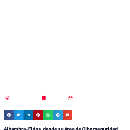
vulnerabilidades
permite actuar
con rapidez y
eficacia ante un
ciberataque
Samuel Rodríguez
13/06/2018
Sin comentarios
Alhambra-Eidos, desde su área de Ciberseguridad