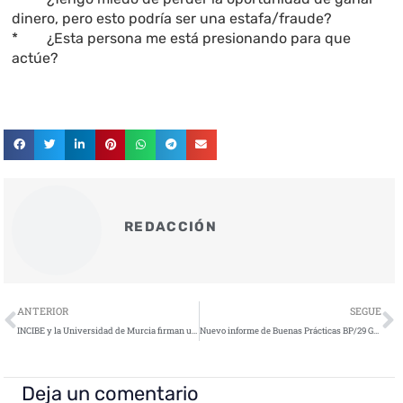
dinero, pero esto podría ser una estafa/fraude?
* ¿Esta persona me está presionando para que
actúe?
REDACCIÓN
Ant
S
ANTERIOR
SEGUE
INCIBE y la Universidad de Murcia firman un convenio de colaboración para promocionar la cultura de la ciberseguridad
Nuevo informe de Buenas Prácticas BP/29 Gestión de crisis para ciberincidentes en entidades locales
Deja un comentario