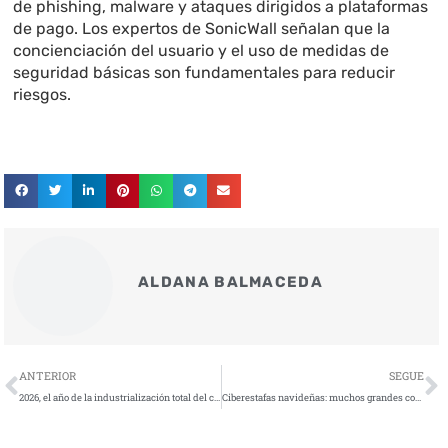
de phishing, malware y ataques dirigidos a plataformas
de pago. Los expertos de SonicWall señalan que la
concienciación del usuario y el uso de medidas de
seguridad básicas son fundamentales para reducir
riesgos.
ALDANA BALMACEDA
Ant
S
ANTERIOR
SEGUE
2026, el año de la industrialización total del cibercrimen
Ciberestafas navideñas: muchos grandes comercios online dejan expuestos a sus clientes