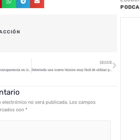
PODCA
ACCIÓN
Siguie
SEGUE
CaixaBank lidera el ranking de transparencia en ciberseguridad de empresas del IBEX 35
Detectada una nueva técnica muy fácil de utilizar para la distribución de malware a través de archivos RTF
ntario
o electrónico no será publicada.
Los campos
arcados con
*