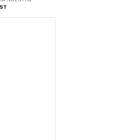
ST
nte