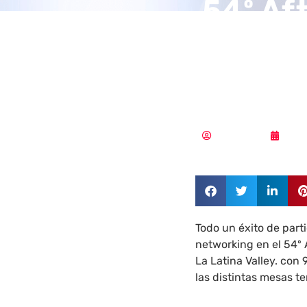
54º Af
CIOs, 
Valley
Redacción
07/1
Todo un éxito de par
networking en el 54º 
La Latina Valley. con
las distintas mesas te