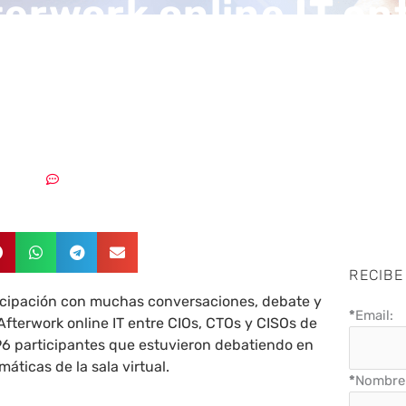
terwork online IT en
CTOs y CISOs de La L
2/2021
Sin comentarios
RECIBE
ticipación con muchas conversaciones, debate y
*
Email:
Afterwork online IT entre CIOs, CTOs y CISOs de
 96 participantes que estuvieron debatiendo en
máticas de la sala virtual.
*
Nombre 