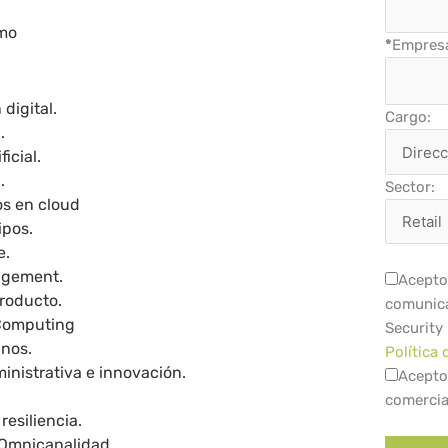
mo
*
Empres
digital.
Cargo:
.
ficial.
.
Sector:
os en cloud
ipos.
e.
agement.
Acepto 
producto.
comunica
Computing
Security
nos.
Política 
inistrativa e innovación.
Acepto
comercia
resiliencia.
 Omnicanalidad.