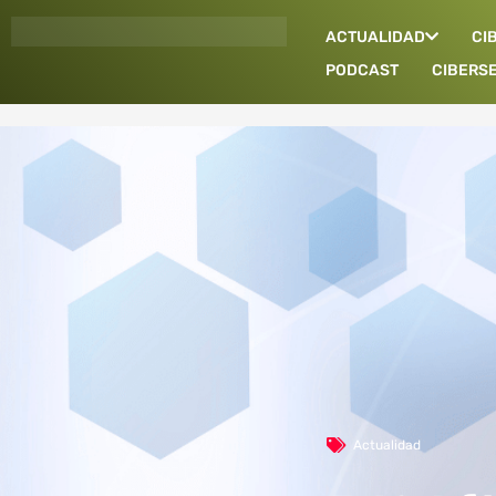
Ir
ACTUALIDAD
CI
al
contenido
PODCAST
CIBERS
Actualidad