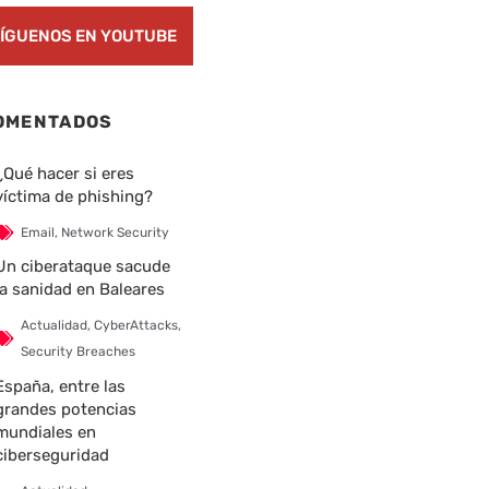
ÍGUENOS EN YOUTUBE
OMENTADOS
¿Qué hacer si eres
víctima de phishing?
Email
,
Network Security
Un ciberataque sacude
la sanidad en Baleares
Actualidad
,
CyberAttacks
,
Security Breaches
España, entre las
grandes potencias
mundiales en
ciberseguridad