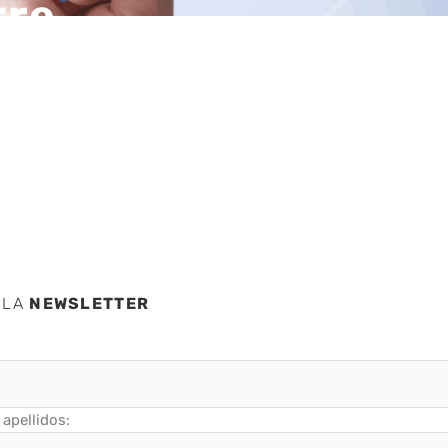
tre
atina
 LA
NEWSLETTER
apellidos: