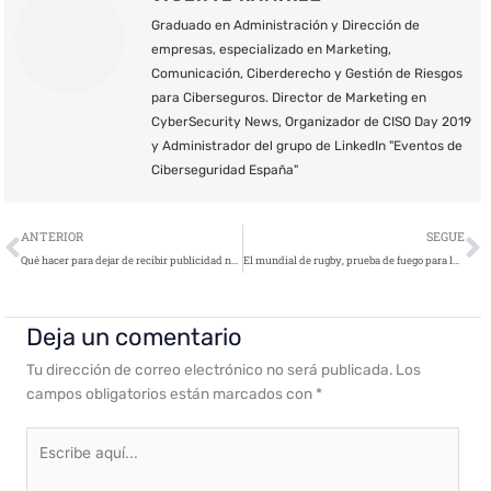
Graduado en Administración y Dirección de
empresas, especializado en Marketing,
Comunicación, Ciberderecho y Gestión de Riesgos
para Ciberseguros. Director de Marketing en
CyberSecurity News, Organizador de CISO Day 2019
y Administrador del grupo de LinkedIn "Eventos de
Ciberseguridad España"
Ant
S
ANTERIOR
SEGUE
Qué hacer para dejar de recibir publicidad no deseada
El mundial de rugby, prueba de fuego para la ciberseguridad de los Juegos de Tokio
Deja un comentario
Tu dirección de correo electrónico no será publicada.
Los
campos obligatorios están marcados con
*
Escribe
aquí...