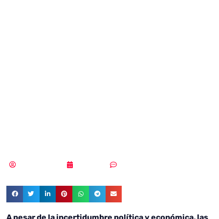
empresas TIC
prevén aumentar
su negocio en el
próximo
trimestre
Vicente Ramírez
19/09/2019
Sin comentarios
A pesar de la incertidumbre política y económica, las