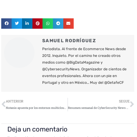
SAMUEL RODRÍGUEZ
Periodista. Al frente de Ecommerce News desde
2012. Inquieto. Por el camino he creado otros
medios como @BigDataMagazine y
@CybersecurityNews. Organizador de cientos de
eventos profesionales. Ahora con un pie en
Portugal y otro en México… Muy del @GetafeCF
Ant
S
ANTERIOR
SEGUE
Nutanix apuesta por los entornos multicloud para responder a las necesidades de la nueva economía digital
Resumen semanal de CyberSecurity News – 28 de mayo de 2021
Deja un comentario