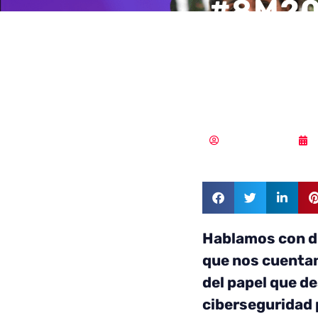
#8M202
mujer e
cibers
Samuel Rodríguez
Hablamos con di
que nos cuentan
del papel que de
ciberseguridad p