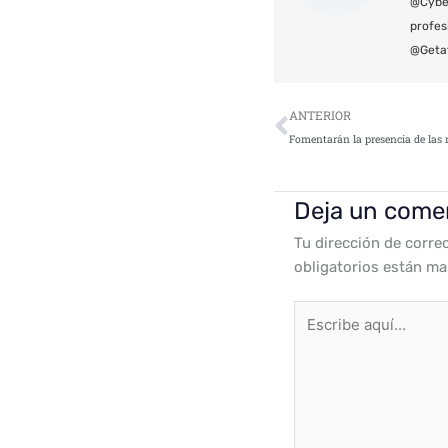
@Cyber
profes
@Geta
Ant
ANTERIOR
Deja un come
Tu dirección de corre
obligatorios están m
Escribe
aquí...