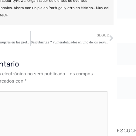
securityNews. Organizador de cientos de eventos
ionales. Ahora con un pie en Portugal y otro en México… Muy del
feCF
Siguie
SEGUE
Fomentarán la presencia de las mujeres en las profesiones tecnológicas
Descubiertas 7 vulnerabilidades en uno de los servicios más populares de Microsoft
ntario
o electrónico no será publicada.
Los campos
arcados con
*
ESCUC