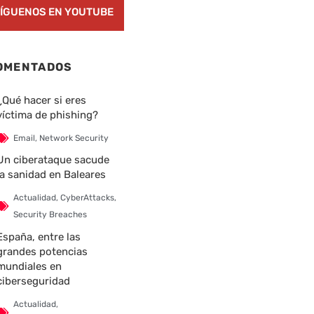
ÍGUENOS EN YOUTUBE
OMENTADOS
¿Qué hacer si eres
víctima de phishing?
Email
,
Network Security
Un ciberataque sacude
la sanidad en Baleares
Actualidad
,
CyberAttacks
,
Security Breaches
España, entre las
grandes potencias
mundiales en
ciberseguridad
Actualidad
,