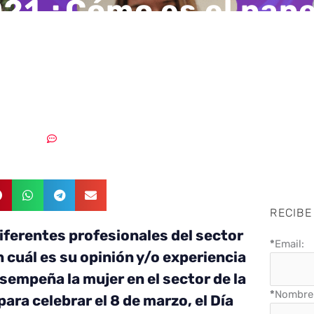
1 ¿Cómo es el papel
n el sector de la
eguridad?
08/03/2021
Sin comentarios
RECIBE
ferentes profesionales del sector
*
Email:
 cuál es su opinión y/o experiencia
sempeña la mujer en el sector de la
*
Nombre 
ara celebrar el 8 de marzo, el Día