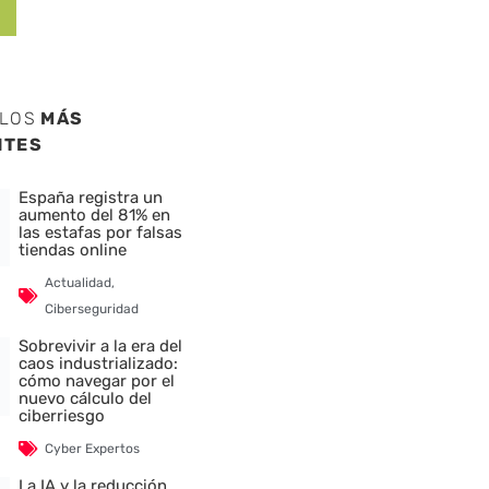
ULOS
MÁS
NTES
España registra un
aumento del 81% en
las estafas por falsas
tiendas online
Actualidad
,
Ciberseguridad
Sobrevivir a la era del
caos industrializado:
cómo navegar por el
nuevo cálculo del
ciberriesgo
Cyber Expertos
La IA y la reducción