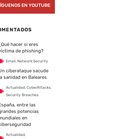
ÍGUENOS EN YOUTUBE
OMENTADOS
¿Qué hacer si eres
víctima de phishing?
Email
,
Network Security
Un ciberataque sacude
la sanidad en Baleares
Actualidad
,
CyberAttacks
,
Security Breaches
España, entre las
grandes potencias
mundiales en
ciberseguridad
Actualidad
,