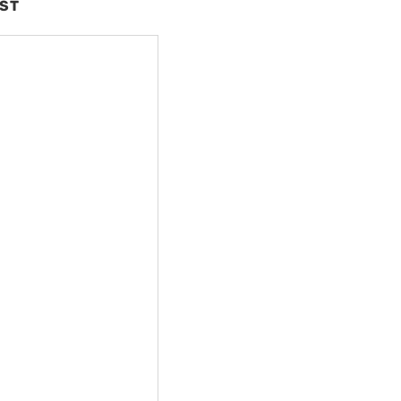
ST
nte