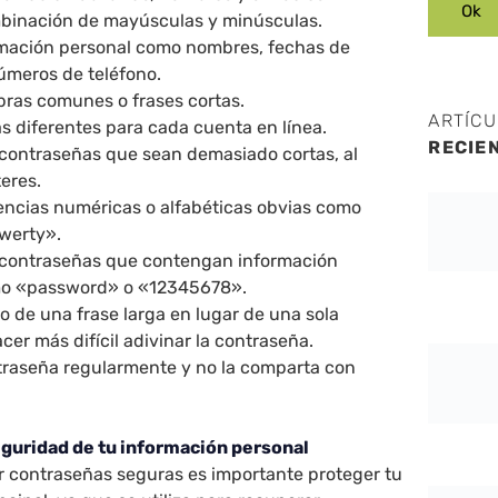
mbinación de mayúsculas y minúsculas.
ormación personal como nombres, fechas de
úmeros de teléfono.
bras comunes o frases cortas.
ARTÍC
s diferentes para cada cuenta en línea.
RECIE
e contraseñas que sean demasiado cortas, al
eres.
uencias numéricas o alfabéticas obvias como
werty».
e contraseñas que contengan información
mo «password» o «12345678».
o de una frase larga en lugar de una sola
cer más difícil adivinar la contraseña.
raseña regularmente y no la comparta con
eguridad de tu información personal
 contraseñas seguras es importante proteger tu