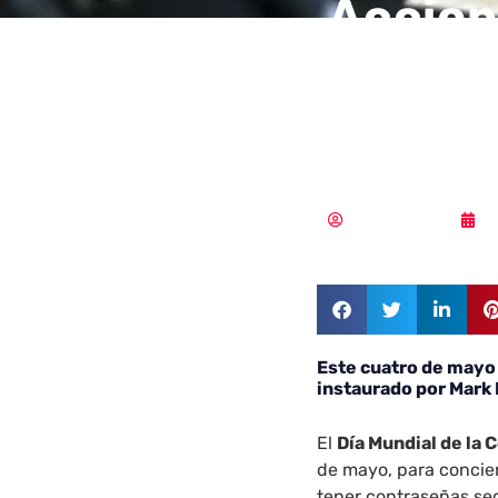
Accion
cuenta
contr
MLuz Dominguez
0
Este cuatro de mayo 
instaurado por Mark
El
Día Mundial de la
de mayo, para concien
tener contraseñas seg