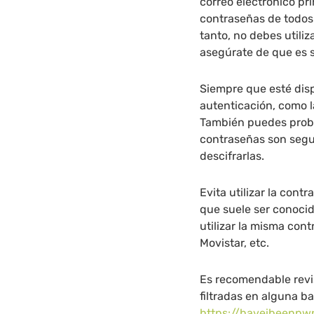
correo electrónico pri
contraseñas de todos l
tanto, no debes utili
asegúrate de que es 
Siempre que esté disp
autenticación, como l
También puedes proba
contraseñas son segu
descifrarlas.
Evita utilizar la cont
que suele ser conoci
utilizar la misma con
Movistar, etc.
Es recomendable revi
filtradas en alguna b
https://haveibeenp