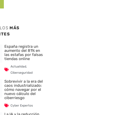
ULOS
MÁS
NTES
España registra un
aumento del 81% en
las estafas por falsas
tiendas online
Actualidad
,
Ciberseguridad
Sobrevivir a la era del
caos industrializado:
cómo navegar por el
nuevo cálculo del
ciberriesgo
Cyber Expertos
La IA y la reducción