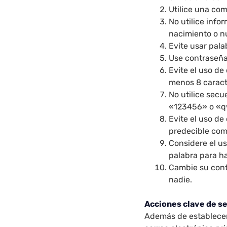
Utilice una co
No utilice inf
nacimiento o n
Evite usar pala
Use contraseña
Evite el uso d
menos 8 caract
No utilice sec
«123456» o «q
Evite el uso d
predecible co
Considere el us
palabra para ha
Cambie su cont
nadie.
Acciones clave de s
Además de establecer