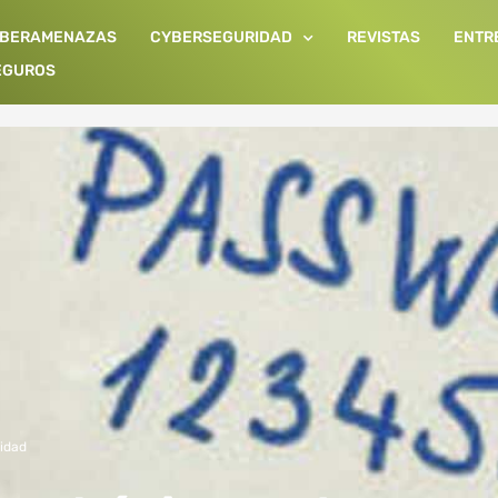
IBERAMENAZAS
CYBERSEGURIDAD
REVISTAS
ENTR
EGUROS
idad