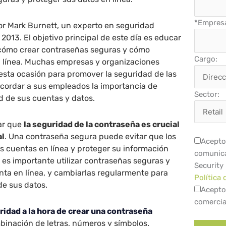
*
Empres
or Mark Burnett, un experto en seguridad
 2013. El objetivo principal de este día es educar
 cómo crear contraseñas seguras y cómo
Cargo:
n línea. Muchas empresas y organizaciones
sta ocasión para promover la seguridad de las
ecordar a sus empleados la importancia de
Sector:
d de sus cuentas y datos.
ar que
la seguridad de la contraseña es crucial
al
. Una contraseña segura puede evitar que los
Acepto 
s cuentas en línea y proteger su información
comunica
, es importante utilizar contraseñas seguras y
Security
nta en línea, y cambiarlas regularmente para
Política 
de sus datos.
Acepto
comercia
ridad a la hora de crear una contraseña
binación de letras, números y símbolos.