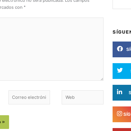
o electrónico no será publicada.
Los campos
arcados con
*
SÍGUE
S
Correo
Web
electrónico*
SÍ