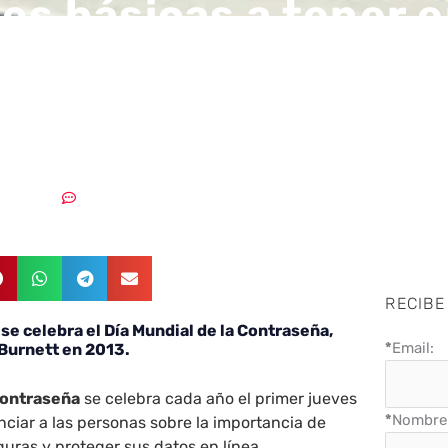
es básicas a tener 
 a la hora de crear 
aseña
4/05/2023
Sin comentarios
RECIBE
se celebra el Día Mundial de la Contraseña,
*
Email:
 Burnett en 2013.
 Contraseña
se celebra cada año el primer jueves
*
Nombre 
ciar a las personas sobre la importancia de
uras y proteger sus datos en línea.