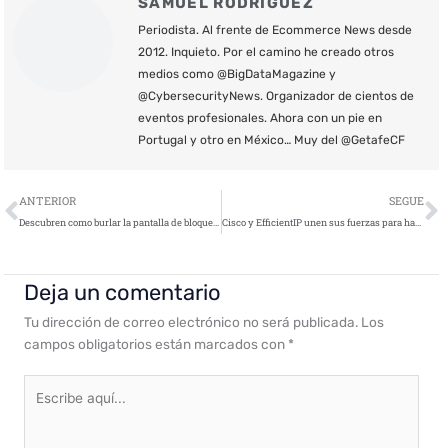
SAMUEL RODRÍGUEZ
Periodista. Al frente de Ecommerce News desde
2012. Inquieto. Por el camino he creado otros
medios como @BigDataMagazine y
@CybersecurityNews. Organizador de cientos de
eventos profesionales. Ahora con un pie en
Portugal y otro en México… Muy del @GetafeCF
Ant
S
ANTERIOR
SEGUE
Descubren como burlar la pantalla de bloqueo del iOS 12 de Apple
Cisco y EfficientIP unen sus fuerzas para hacer un frente ante las amenazas del «DNS profundo»
Deja un comentario
Tu dirección de correo electrónico no será publicada.
Los
campos obligatorios están marcados con
*
Escribe
aquí...