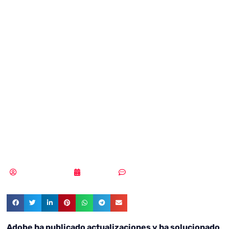
Adobe soluciona
85 graves
vulnerabilidades
en Acrobat y
Reader
Samuel Rodríguez
11/10/2018
Sin comentarios
Adobe ha publicado actualizaciones y ha solucionado