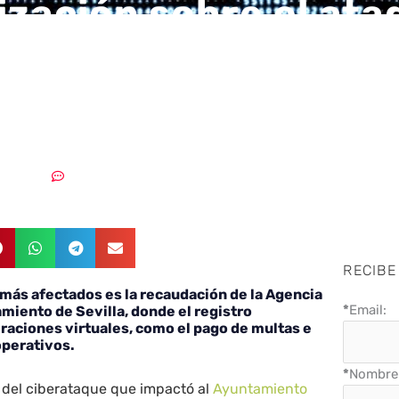
ización sobre el ata
ático al Ayuntamien
3/09/2023
Sin comentarios
RECIBE
 más afectados es la recaudación de la Agencia
*
Email:
amiento de Sevilla, donde el registro
eraciones virtuales, como el pago de multas e
operativos.
*
Nombre 
del ciberataque que impactó al
Ayuntamiento