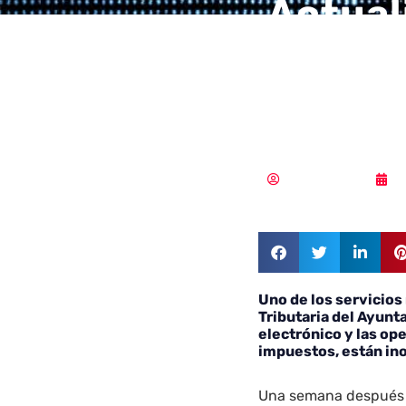
Actual
inform
Sevilla
MLuz Dominguez
1
Uno de los servicios
Tributaria del Ayunt
electrónico y las op
impuestos, están in
Una semana después 