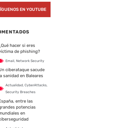
ÍGUENOS EN YOUTUBE
OMENTADOS
¿Qué hacer si eres
víctima de phishing?
Email
,
Network Security
Un ciberataque sacude
la sanidad en Baleares
Actualidad
,
CyberAttacks
,
Security Breaches
España, entre las
grandes potencias
mundiales en
ciberseguridad