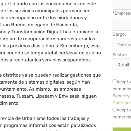
sigue lidiando con las consecuencias de este
a de los servicios municipales permanecen
*
Empres
o preocupación entre los ciudadanos y
. Juan Bueno, delegado de Hacienda,
na y Transformación Digital, ha anunciado la
Cargo:
 «plan de recuperación» para restaurar los
n los próximos días u horas. Sin embargo, este
rá cuando se tenga «total certeza» de que no
Sector:
ados a reanudar los servicios suspendidos.
s distritos ya se pueden realizar gestiones que
mente de sistemas digitales, según han
Acepto 
yuntamiento. Asimismo, las empresas
comunica
asesa, Tussam, Lipasam y Emvisesa, siguen
Security
dimiento.
Política 
Acepto
comercia
erencia de Urbanismo todos los trabajos y
en programas informáticos están paralizados