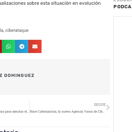
alizaciones sobre esta situación en evolución
PODCA
la
,
ciberataque
Z DOMINGUEZ
Siguie
SEGUE
La Xunta de Galicia recibe 3 ofertas para ejecutar el Centro de Ciberseguridad
Nace Cyberzaintza, la nueva Agencia Vasca de Ciberseguridad