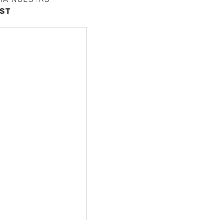
ST
nte