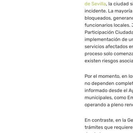
de Sevilla
, la ciudad 
incidente. La mayorí
bloqueados, generand
funcionarios locales
Participación Ciudada
implementación de un
servicios afectados e
proceso solo comenza
existen riesgos asoci
Por el momento, en lo
no dependen completa
informado desde el A
municipales, como Em
operando a pleno ren
En contraste, en la G
trámites que requier