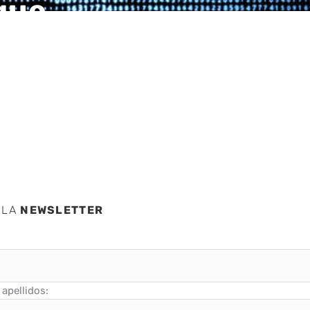
que
to de
 LA
NEWSLETTER
apellidos: