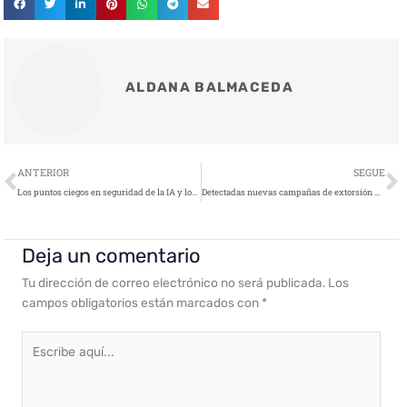
ALDANA BALMACEDA
Ant
S
ANTERIOR
SEGUE
Los puntos ciegos en seguridad de la IA y los LLM: ¿cuáles son los factores de riesgo?
Detectadas nuevas campañas de extorsión por email altamente personalizadas
Deja un comentario
Tu dirección de correo electrónico no será publicada.
Los
campos obligatorios están marcados con
*
Escribe
aquí...