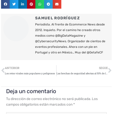
SAMUEL RODRÍGUEZ
Periodista. Al frente de Ecommerce News desde
2012. Inquieto. Por el camino he creado otros
medios como @BigDataMagazine y
@CybersecurityNews. Organizador de cientos de
eventos profesionales. Ahora con un pie en
Portugal y otro en México… Muy del @GetafeCF
Ant
S
ANTERIOR
SEGUE
Los retos virales más populares y peligrosos
Las brechas de seguridad afectan al 50% de los participantes de un test de protección de identidad de Affinion
Deja un comentario
Tu dirección de correo electrónico no será publicada.
Los
campos obligatorios están marcados con
*