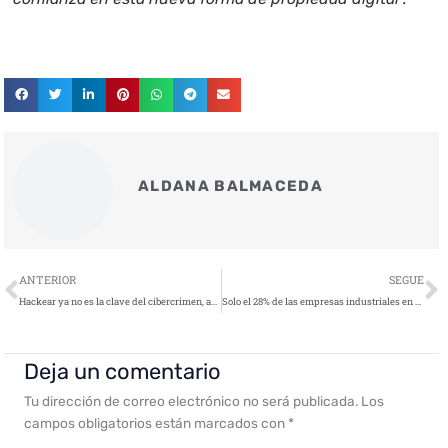
ALDANA BALMACEDA
Ant
S
ANTERIOR
SEGUE
Hackear ya no es la clave del cibercrimen, ahora basta con iniciar sesión
Solo el 28% de las empresas industriales en EMEA revisa sus vulnerabilidades cada mes
Deja un comentario
Tu dirección de correo electrónico no será publicada.
Los
campos obligatorios están marcados con
*