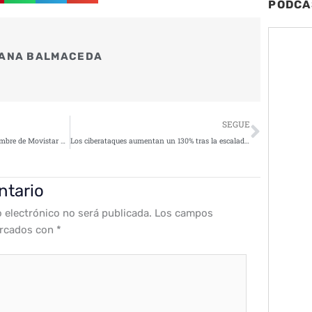
PODCA
ANA BALMACEDA
Siguie
SEGUE
Nueva ola de phishing usa el nombre de Movistar para propagar troyanos
Los ciberataques aumentan un 130% tras la escalada del conflicto en Oriente Medio
ntario
o electrónico no será publicada.
Los campos
arcados con
*