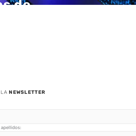
as de
 nativo
 LA
NEWSLETTER
apellidos: