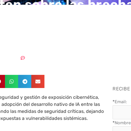
ten sobre las brech
dad en el desarrollo
26/03/2026
Sin comentarios
RECIBE
eguridad y gestión de exposición cibernética,
*
Email:
 adopción del desarrollo nativo de IA entre las
ndo las medidas de seguridad críticas, dejando
expuestas a vulnerabilidades sistémicas.
*
Nombre 