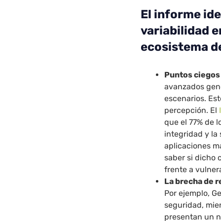
El informe id
variabilidad e
ecosistema de
Puntos ciegos
avanzados gene
escenarios. Es
percepción. El
que el 77% de l
integridad y la
aplicaciones má
saber si dicho
frente a vulner
La brecha de 
Por ejemplo, Ge
seguridad, mie
presentan un n