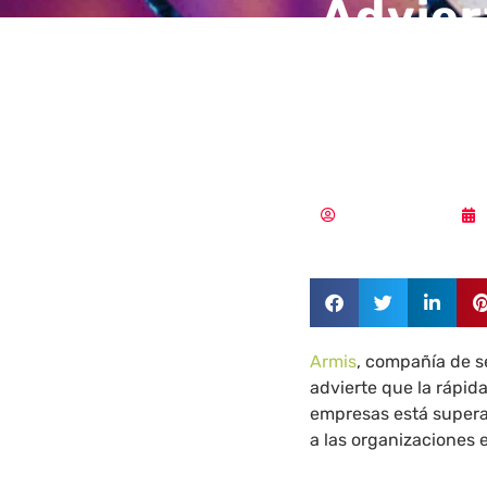
Advier
seguri
de IA
Aldana Balmaceda
Armis
, compañía de s
advierte que la rápida
empresas está supera
a las organizaciones 