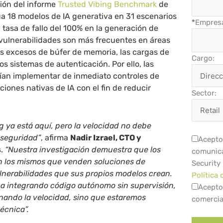
ión del informe
Trusted Vibing Benchmark
de
a 18 modelos de IA generativa en 31 escenarios
*
Empres
 tasa de fallo del 100% en la generación de
 vulnerabilidades son más frecuentes en áreas
os excesos de búfer de memoria, las cargas de
Cargo:
os sistemas de autenticación. Por ello, las
ían implementar de inmediato controles de
ciones nativas de IA con el fin de reducir
Sector:
ng ya está aquí, pero la velocidad no debe
a seguridad”
, afirma
Nadir Izrael, CTO y
Acepto 
s
.
“Nuestra investigación demuestra que los
comunica
on los mismos que venden soluciones de
Security
lnerabilidades que sus propios modelos crean.
Política 
núa integrando código autónomo sin supervisión,
Acepto
nando la velocidad, sino que estaremos
comercia
écnica”.