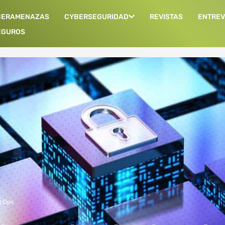
BERAMENAZAS
CYBERSEGURIDAD
REVISTAS
ENTREV
EGUROS
cOps