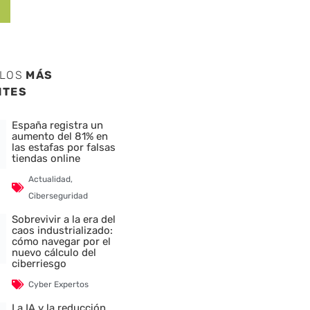
ULOS
MÁS
NTES
España registra un
aumento del 81% en
las estafas por falsas
tiendas online
Actualidad
,
Ciberseguridad
Sobrevivir a la era del
caos industrializado:
cómo navegar por el
nuevo cálculo del
ciberriesgo
Cyber Expertos
La IA y la reducción