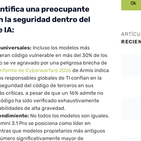
entifica una preocupante
n la seguridad dentro del
 IA:
ARTÍC
RECIE
 universales:
Incluso los modelos más
ran código vulnerable en más del 30% de los
to se ve agravado por una peligrosa brecha de
Informe de Cyberwarfare 2026
de Armis indica
os responsables globales de TI confían en la
 seguridad del código de terceros en sus
s críticas, a pesar de que un 16% admite no
 código ha sido verificado exhaustivamente
abilidades de alta gravedad.
rendimiento:
No todos los modelos son iguales.
mini 3.1 Pro se posiciona como líder en
ntras que modelos propietarios más antiguos
úmero significativamente mayor de