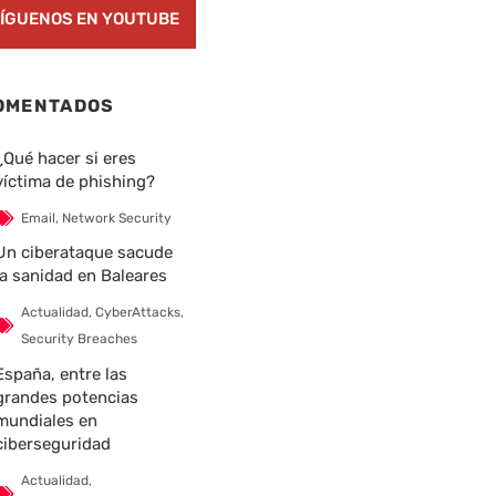
ÍGUENOS EN YOUTUBE
OMENTADOS
¿Qué hacer si eres
víctima de phishing?
Email
,
Network Security
Un ciberataque sacude
la sanidad en Baleares
Actualidad
,
CyberAttacks
,
Security Breaches
España, entre las
grandes potencias
mundiales en
ciberseguridad
Actualidad
,