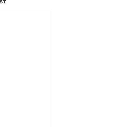
ST
nte