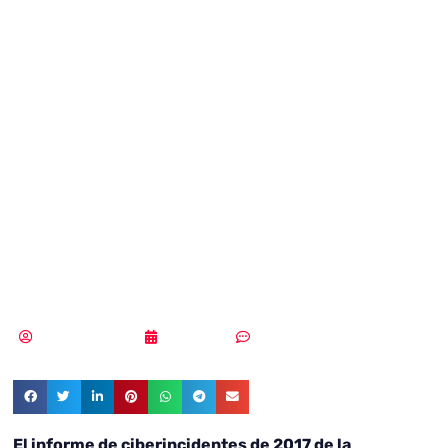
tres los
principales
riesgos de
ciberseguridad
para las empresas
Samuel Rodríguez
25/10/2018
Sin comentarios
El informe de ciberincidentes de 2017 de la