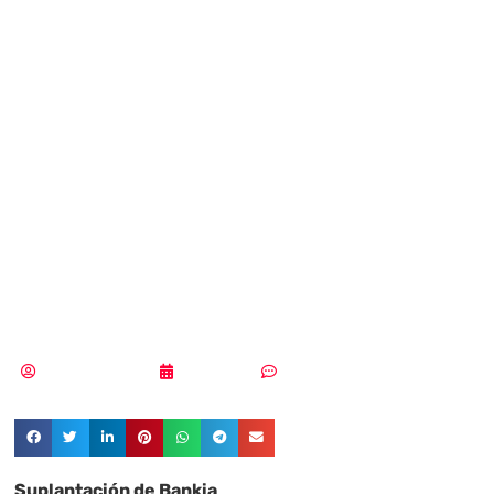
nueva
suplantación por
email de Bankia
que instala
malware
Samuel Rodríguez
13/05/2022
Sin comentarios
Suplantación de Bankia