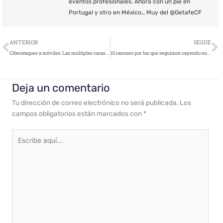
eventos profesionales. Ahora con un pie en
Portugal y otro en México… Muy del @GetafeCF
Ant
S
ANTERIOR
SEGUE
Ciberataques a móviles: Las múltiples caras del malware en smartphones
10 razones por las que seguimos cayendo en las estafas
Deja un comentario
Tu dirección de correo electrónico no será publicada.
Los
campos obligatorios están marcados con
*
Escribe
aquí...