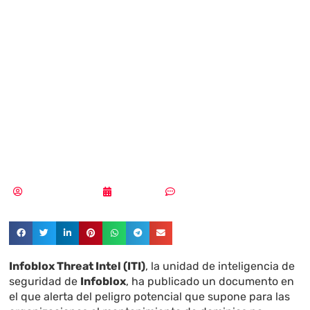
peligro de los
denominados
«parked
domains»
Aldana Balmaceda
29/12/2025
Sin comentarios
Infoblox Threat Intel (ITI)
, la unidad de inteligencia de
seguridad de
Infoblox
, ha publicado un documento en
el que alerta del peligro potencial que supone para las