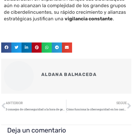
aún no alcanzan la complejidad de los grandes grupos
de ciberdelincuentes, su rápido crecimiento y alianzas
estratégicas justifican una
vigilancia constante
.
ALDANA BALMACEDA
Ant
S
ANTERIOR
SEGUE
3 consejos de ciberseguridad a la hora de gestionar tus finanzas
Cómo funciona la ciberseguridad en los casinos online
Deja un comentario