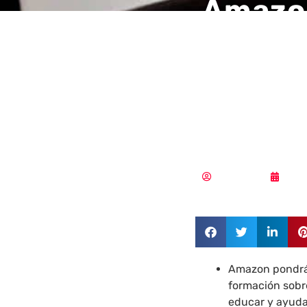
Amazon
inicia
destin
organi
Redacción
27/0
Amazon pondrá 
formación sobr
educar y ayuda