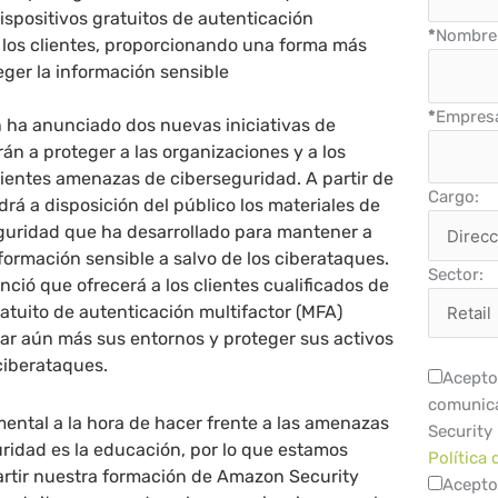
spositivos gratuitos de autenticación
*
Nombre 
a los clientes, proporcionando una forma más
eger la información sensible
*
Empres
ha anunciado dos nuevas iniciativas de
n a proteger a las organizaciones y a los
cientes amenazas de ciberseguridad. A partir de
Cargo:
á a disposición del público los materiales de
guridad que ha desarrollado para mantener a
formación sensible a salvo de los ciberataques.
Sector:
ió que ofrecerá a los clientes cualificados de
atuito de autenticación multifactor (MFA)
ar aún más sus entornos y proteger sus activos
ciberataques.
Acepto 
comunica
ntal a la hora de hacer frente a las amenazas
Security
ridad es la educación, por lo que estamos
Política 
tir nuestra formación de Amazon Security
Acepto