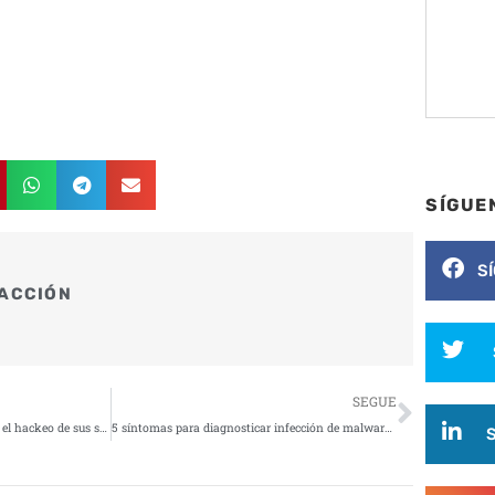
SÍGUE
S
ACCIÓN
Siguie
SEGUE
Activistas bahreiníes denuncian el hackeo de sus smartphones con Pegasus
5 síntomas para diagnosticar infección de malware en smartphones