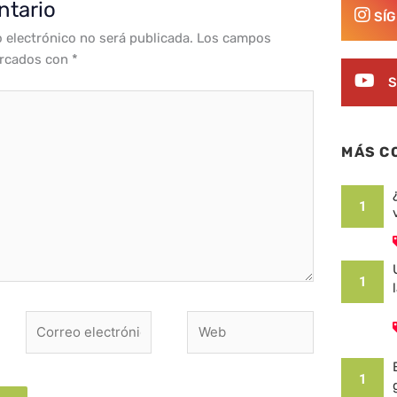
ntario
SÍ
o electrónico no será publicada.
Los campos
arcados con
*
S
MÁS C
1
1
Correo
Web
electrónico*
1