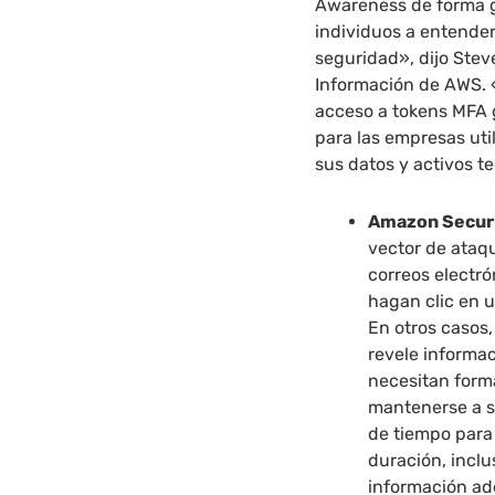
Awareness de forma gr
individuos a entende
seguridad», dijo Stev
Información de AWS. «
acceso a tokens MFA 
para las empresas uti
sus datos y activos t
Amazon Secur
vector de ataq
correos electr
hagan clic en u
En otros casos,
revele informac
necesitan forma
mantenerse a s
de tiempo para
duración, incl
información a