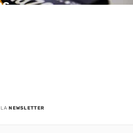
as
dad
s
 LA
NEWSLETTER