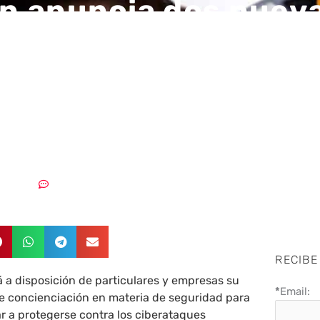
 anuncia dos nuev
tivas de ciberseguri
adas a proteger a
zaciones y persona
8/2021
Sin comentarios
RECIBE
a disposición de particulares y empresas su
*
Email:
e concienciación en materia de seguridad para
r a protegerse contra los ciberataques