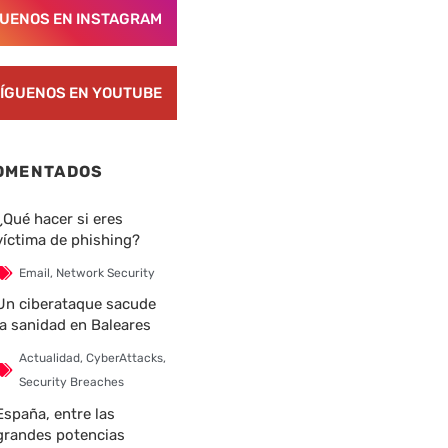
GUENOS EN INSTAGRAM
ÍGUENOS EN YOUTUBE
OMENTADOS
¿Qué hacer si eres
víctima de phishing?
Email
,
Network Security
Un ciberataque sacude
la sanidad en Baleares
Actualidad
,
CyberAttacks
,
Security Breaches
España, entre las
grandes potencias