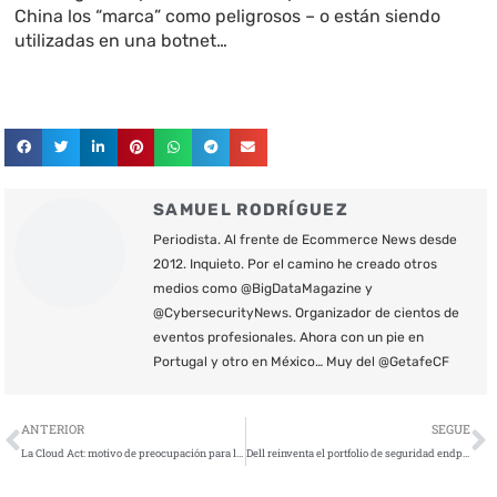
China los “marca” como peligrosos – o están siendo
utilizadas en una botnet…
SAMUEL RODRÍGUEZ
Periodista. Al frente de Ecommerce News desde
2012. Inquieto. Por el camino he creado otros
medios como @BigDataMagazine y
@CybersecurityNews. Organizador de cientos de
eventos profesionales. Ahora con un pie en
Portugal y otro en México… Muy del @GetafeCF
Ant
S
ANTERIOR
SEGUE
La Cloud Act: motivo de preocupación para las autoridades, las empresas y los ciudadanos de la Unión Europea
Dell reinventa el portfolio de seguridad endpoint mediante colaboraciones con Secureworks y CrowdStrike