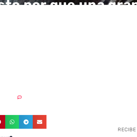
to por que una gra
a de los ataques qu
 este año serán por
nerabilidades
damente conocidas»
8/01/2019
Sin comentarios
RECIBE