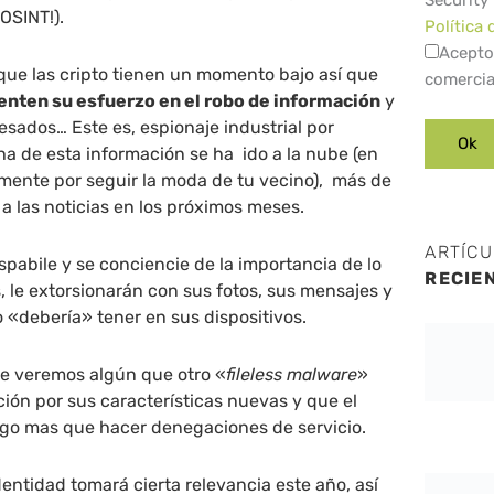
Security
 OSINT!).
Política 
Acepto
 que las cripto tienen un momento bajo así que
comercia
ten su esfuerzo en el robo de información
y
resados… Este es, espionaje industrial por
a de esta información se ha ido a la nube (en
mente por seguir la moda de tu vecino), más de
a las noticias en los próximos meses.
ARTÍC
spabile y se conciencie de la importancia de lo
RECIE
, le extorsionarán con sus fotos, sus mensajes y
 «debería» tener en sus dispositivos.
e veremos algún que otro «
fileless malware
»
ción por sus características nuevas y que el
 algo mas que hacer denegaciones de servicio.
dentidad tomará cierta relevancia este año, así