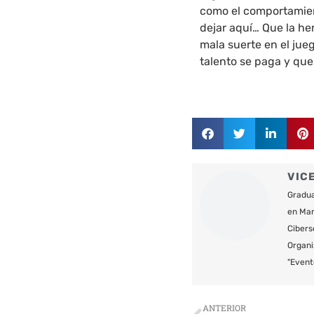
como el comportamient
dejar aquí… Que la h
mala suerte en el jueg
talento se paga y que
VIC
Gradua
en Mar
Cibers
Organi
"Event
Ant
ANTERIOR