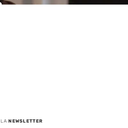
n
e
 culpa
 LA
NEWSLETTER