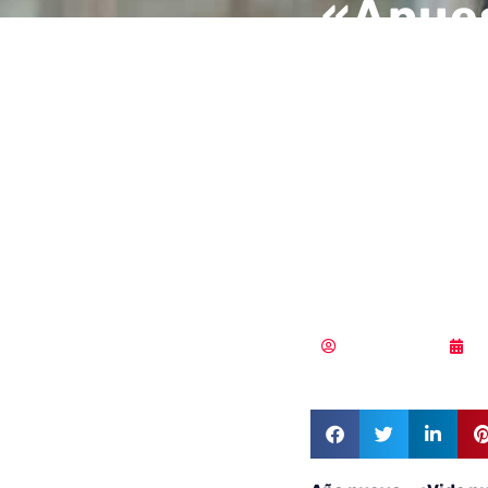
«Apues
mayorí
veamos
de vul
sobra
Vicente Ramírez
0