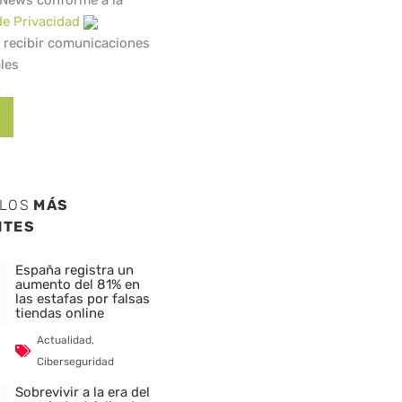
 News conforme a la
de Privacidad
 recibir comunicaciones
les
ULOS
MÁS
NTES
España registra un
aumento del 81% en
las estafas por falsas
tiendas online
Actualidad
,
Ciberseguridad
Sobrevivir a la era del