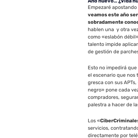
Año nuevo… ¿Vida n
Empezaré apostando
veamos este año ser
sobradamente cono
hablen una y otra vez 
como «eslabón débil» 
talento impide aplic
de gestión de parche
Esto no impedirá que
el escenario que nos t
gresca con sus APTs,
negro» pone cada vez
compradores, segura
palestra a hacer de la
Los «
CiberCriminale
servicios, contratand
directamente por tel