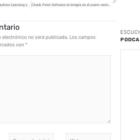
Blockchain, Bitcoin, Big Data, Machine Learning y Devops, las tecnologías que marcarán 2019
Check Point Software se integra en el nuevo centro de seguridad Amazon Web Services
ntario
ESCUC
o electrónico no será publicada.
Los campos
PODCA
arcados con
*
Correo
Web