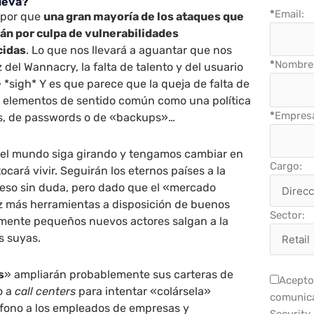
ueva?
*
Email:
 por que
una gran mayoría de los ataques que
án por culpa de vulnerabilidades
cidas
. Lo que nos llevará a aguantar que nos
*
Nombre 
del Wannacry, la falta de talento y del usuario
*sigh* Y es que parece que la queja de falta de
ar elementos de sentido común como una política
*
Empres
s, de passwords o de «backups»…
 el mundo siga girando y tengamos cambiar en
Cargo:
ocará vivir. Seguirán los eternos países a la
 eso sin duda, pero dado que el «mercado
 más herramientas a disposición de buenos
Sector:
mente pequeños nuevos actores salgan a la
s suyas.
s
» ampliarán probablemente sus carteras de
Acepto 
o a
call centers
para intentar «colársela»
comunica
éfono a los empleados de empresas y