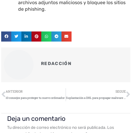
archivos adjuntos maliciosos y bloquee los sitios
de phishing.
REDACCIÓN
Ant
S
ANTERIOR
SEGUE
10 consejos para proteger tu nuevo ordenador
Suplantación a DHL para propagar malware en la vuelta al trabajo
Deja un comentario
Tu dirección de correo electrónico no será publicada.
Los