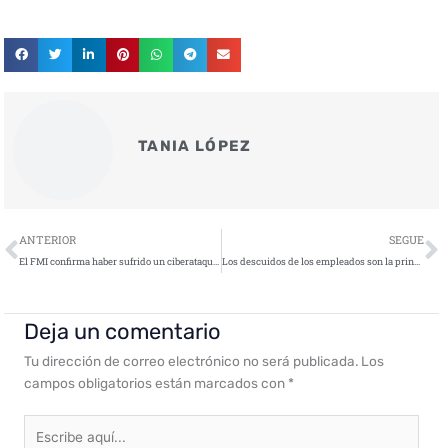
TANIA LÓPEZ
Ant
S
ANTERIOR
SEGUE
El FMI confirma haber sufrido un ciberataque en febrero
Los descuidos de los empleados son la principal causa de la pérdida de datos en las organizaciones españolas
Deja un comentario
Tu dirección de correo electrónico no será publicada.
Los
campos obligatorios están marcados con
*
Escribe
aquí...