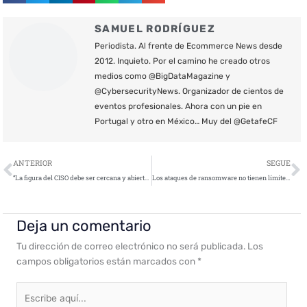
SAMUEL RODRÍGUEZ
Periodista. Al frente de Ecommerce News desde
2012. Inquieto. Por el camino he creado otros
medios como @BigDataMagazine y
@CybersecurityNews. Organizador de cientos de
eventos profesionales. Ahora con un pie en
Portugal y otro en México… Muy del @GetafeCF
Ant
S
ANTERIOR
SEGUE
“La figura del CISO debe ser cercana y abierta a todas las áreas, debe siempre acompañar al negocio y ser una figura visible para todos los departamentos”
Los ataques de ransomware no tienen límite y ponen en jaque a la ciberseguridad
Deja un comentario
Tu dirección de correo electrónico no será publicada.
Los
campos obligatorios están marcados con
*
Escribe
aquí...