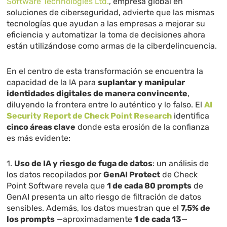
Software Technologies Ltd.
, empresa global en
soluciones de ciberseguridad, advierte que las mismas
tecnologías que ayudan a las empresas a mejorar su
eficiencia y automatizar la toma de decisiones ahora
están utilizándose como armas de la ciberdelincuencia.
En el centro de esta transformación se encuentra la
capacidad de la IA para
suplantar y manipular
identidades digitales de manera convincente
,
diluyendo la frontera entre lo auténtico y lo falso. El
AI
Security Report de Check Point Research
identifica
cinco áreas clave
donde esta erosión de la confianza
es más evidente:
1.
Uso de IA y riesgo de fuga de datos
: un análisis de
los datos recopilados por
GenAI Protect
de Check
Point Software revela que
1 de cada 80 prompts
de
GenAI presenta un alto riesgo de filtración de datos
sensibles. Además, los datos muestran que el
7,5% de
los prompts
—aproximadamente
1 de cada 13
—