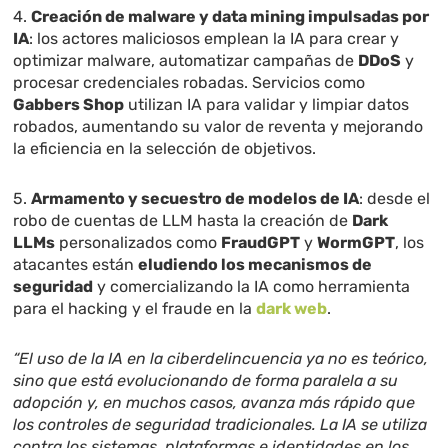
4.
Creación de malware y data mining impulsadas por
IA
: los actores maliciosos emplean la IA para crear y
optimizar malware, automatizar campañas de
DDoS
y
procesar credenciales robadas. Servicios como
Gabbers Shop
utilizan IA para validar y limpiar datos
robados, aumentando su valor de reventa y mejorando
la eficiencia en la selección de objetivos.
5.
Armamento y secuestro de modelos de IA
: desde el
robo de cuentas de LLM hasta la creación de
Dark
LLMs
personalizados como
FraudGPT
y
WormGPT
, los
atacantes están
eludiendo los mecanismos de
seguridad
y comercializando la IA como herramienta
para el hacking y el fraude en la
dark web
.
“El uso de la IA en la ciberdelincuencia ya no es teórico,
sino que está evolucionando de forma paralela a su
adopción y, en muchos casos, avanza más rápido que
los controles de seguridad tradicionales. La IA se utiliza
contra los sistemas, plataformas e identidades en los