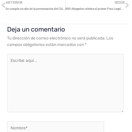
Ant
S
ANTERIOR
SEGUE
Se cumple un año de la presentación del Clúster de Inteligencia Artificial de la Comunidad de Madrid
BDO Abogados celebra el primer Foro Legal de Defensa y Seguridad en España
Deja un comentario
Tu dirección de correo electrónico no será publicada.
Los
campos obligatorios están marcados con
*
Escribe
aquí...
Nombre*