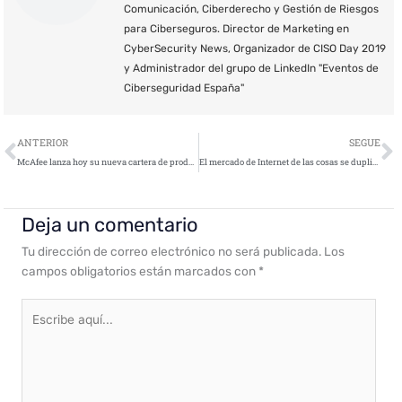
Comunicación, Ciberderecho y Gestión de Riesgos
para Ciberseguros. Director de Marketing en
CyberSecurity News, Organizador de CISO Day 2019
y Administrador del grupo de LinkedIn "Eventos de
Ciberseguridad España"
Ant
S
ANTERIOR
SEGUE
McAfee lanza hoy su nueva cartera de productos más veloces, efectivos y seguros para la familia
El mercado de Internet de las cosas se duplicará con creces a $ 520 mil millones para 2021
Deja un comentario
Tu dirección de correo electrónico no será publicada.
Los
campos obligatorios están marcados con
*
Escribe
aquí...