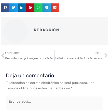
REDACCIÓN
Ant
S
ANTERIOR
SEGUE
Abiertas las inscripciones para cursos de Seguridad en Tecnologías de la Información y Comunicación (STIC)
¡Cuidado con compartir las fotos de las cenas navideñas en redes sociales!
Deja un comentario
Tu dirección de correo electrónico no será publicada.
Los
campos obligatorios están marcados con
*
Escribe
aquí...