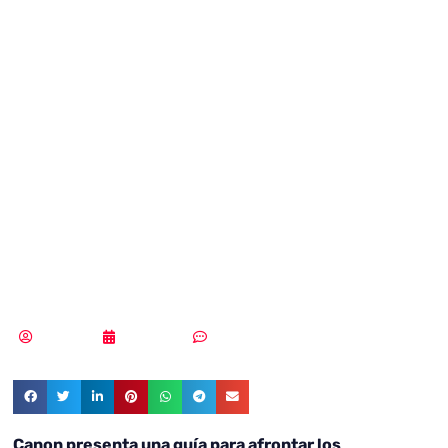
guía para
fortalecer la
seguridad de la
información
empresarial
Redacción
07/12/2023
Sin comentarios
Canon presenta una guía para afrontar los