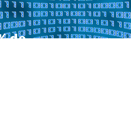
% de
la
que
 toma