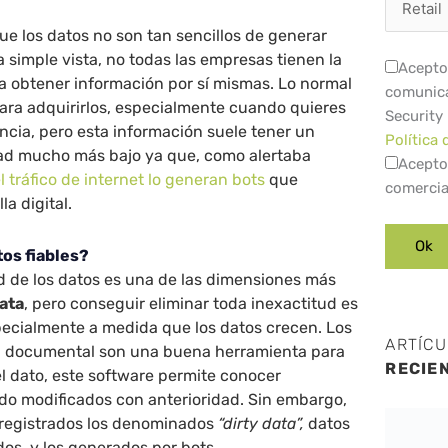
e los datos no son tan sencillos de generar
simple vista, no todas las empresas tienen la
Acepto 
 obtener información por sí mismas. Lo normal
comunica
para adquirirlos, especialmente cuando quieres
Security
ncia, pero esta información suele tener un
Política 
idad mucho más bajo ya que, como alertaba
Acepto
l tráfico de internet lo generan bots
que
comercia
a digital.
os fiables?
ad de los datos es una de las dimensiones más
ata
, pero conseguir eliminar toda inexactitud es
pecialmente a medida que los datos crecen. Los
ARTÍC
n documental son una buena herramienta para
RECIE
del dato, este software permite conocer
do modificados con anterioridad. Sin embargo,
registrados los denominados
“dirty data”,
datos
dos, y los generados por bots.