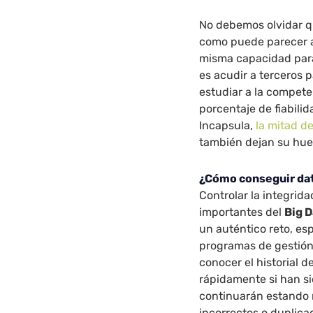
No debemos olvidar qu
como puede parecer a 
misma capacidad para
es acudir a terceros 
estudiar a la compete
porcentaje de fiabil
Incapsula,
la mitad de
también dejan su huell
¿Cómo conseguir dat
Controlar la integrid
importantes del
Big D
un auténtico reto, es
programas de gestió
conocer el historial 
rápidamente si han si
continuarán estando 
incorrectos o duplica