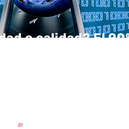
dad o calidad? El 90
presas no confía en 
icidad de los datos 
 el Big Data para la
isiones corporativa
18/02/2019
Sin comentarios