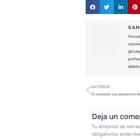
SAM
Period
camin
@Cyber
profes
@Geta
Ant
ANTERIOR
Deja un come
Tu dirección de corre
obligatorios están m