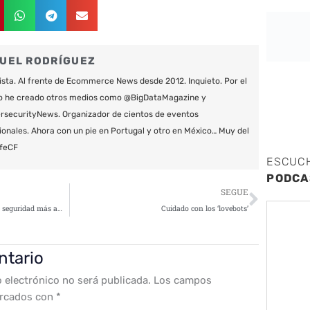
UEL RODRÍGUEZ
ista. Al frente de Ecommerce News desde 2012. Inquieto. Por el
o he creado otros medios como @BigDataMagazine y
securityNews. Organizador de cientos de eventos
ionales. Ahora con un pie en Portugal y otro en México… Muy del
feCF
ESCUC
PODCA
Siguie
SEGUE
“Es necesaria una perspectiva de seguridad más amplia, que incluya el plano físico y el digital”
Cuidado con los ‘lovebots’
ntario
o electrónico no será publicada.
Los campos
arcados con
*