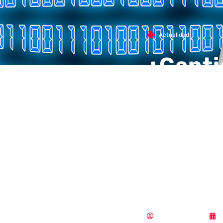
Actualidad
¿Canti
las em
autent
maneja
de dec
Samuel Rodríguez