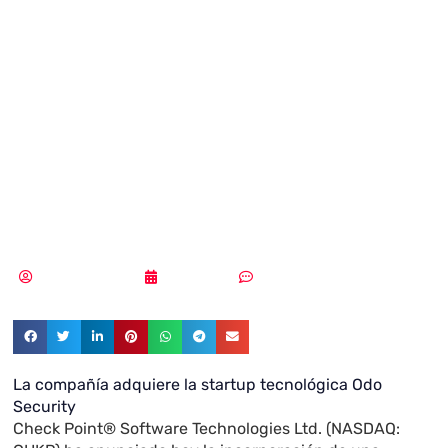
tecnología de
acceso remoto
seguro para
empresas
Samuel Rodríguez
22/09/2020
Sin comentarios
La compañía adquiere la startup tecnológica Odo
Security
Check Point® Software Technologies Ltd.
(NASDAQ: