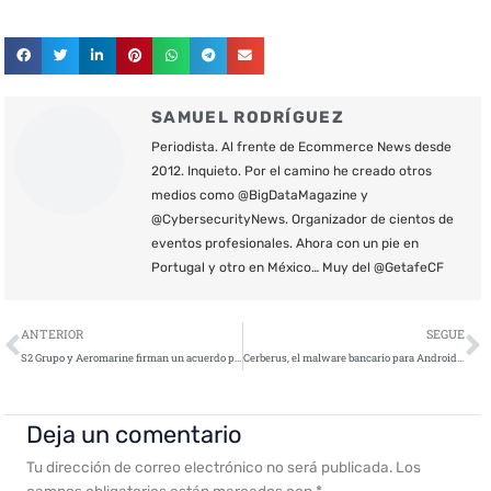
SAMUEL RODRÍGUEZ
Periodista. Al frente de Ecommerce News desde
2012. Inquieto. Por el camino he creado otros
medios como @BigDataMagazine y
@CybersecurityNews. Organizador de cientos de
eventos profesionales. Ahora con un pie en
Portugal y otro en México… Muy del @GetafeCF
Ant
S
ANTERIOR
SEGUE
S2 Grupo y Aeromarine firman un acuerdo para ciberproteger la industria marítima
Cerberus, el malware bancario para Android, disponible gratuitamente en foros underground
Deja un comentario
Tu dirección de correo electrónico no será publicada.
Los
campos obligatorios están marcados con
*