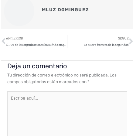
MLUZ DOMINGUEZ
Ant
S
ANTERIOR
SEGUE
El 79% de las organizaciones ha sufrido ataques de ransomware durante el último año
La nueva frontera de la seguridad
Deja un comentario
Tu dirección de correo electrónico no será publicada.
Los
campos obligatorios están marcados con
*
Escribe
aquí...