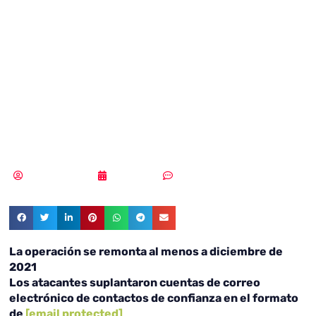
gobierno israelí y
al exembajador
estadounidense
en Israel
MLuz Dominguez
16/06/2022
Sin comentarios
La operación se remonta al menos a diciembre de
2021
Los atacantes suplantaron cuentas de correo
electrónico de contactos de confianza en el formato
de
[email protected]