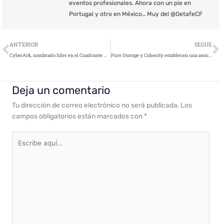
eventos profesionales. Ahora con un pie en
Portugal y otro en México… Muy del @GetafeCF
Ant
S
ANTERIOR
SEGUE
CyberArk, nombrado líder en el Cuadrante Mágico de Gartner para la Gestión de Acceso Privilegiado (PAM)
Pure Storage y Cohesity establecen una asociación estratégica para ofrecer soluciones de recuperación rápida a escala
Deja un comentario
Tu dirección de correo electrónico no será publicada.
Los
campos obligatorios están marcados con
*
Escribe
aquí...