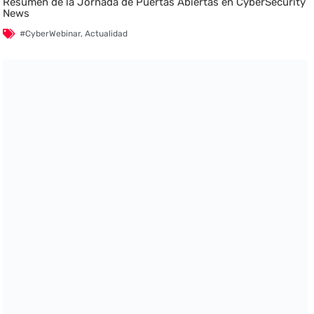
Resumen de la Jornada de Puertas Abiertas en CyberSecurity
News
#CyberWebinar
,
Actualidad