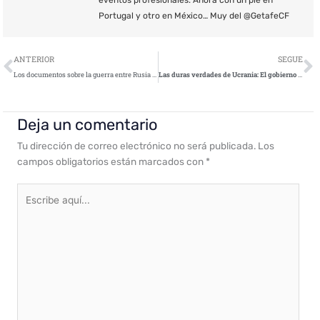
eventos profesionales. Ahora con un pie en
Portugal y otro en México… Muy del @GetafeCF
Ant
S
ANTERIOR
SEGUE
Los documentos sobre la guerra entre Rusia y Ucrania se convierten en un señuelo para el ciberespionaje￼
Las duras verdades de Ucrania: El gobierno no puede salvarnos en la ciberguerra
Deja un comentario
Tu dirección de correo electrónico no será publicada.
Los
campos obligatorios están marcados con
*
Escribe
aquí...