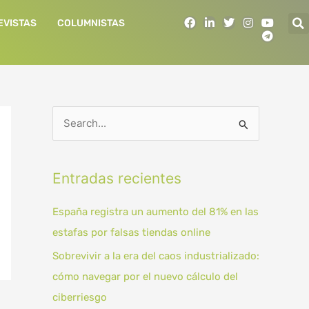
F
L
T
I
Y
T
EVISTAS
COLUMNISTAS
a
i
w
n
o
e
c
n
i
s
u
l
e
k
t
t
t
e
b
e
t
a
u
g
o
d
e
g
b
r
o
i
r
r
e
a
k
n
a
m
m
B
u
s
Entradas recientes
c
a
España registra un aumento del 81% en las
r
estafas por falsas tiendas online
p
Sobrevivir a la era del caos industrializado:
o
cómo navegar por el nuevo cálculo del
r
ciberriesgo