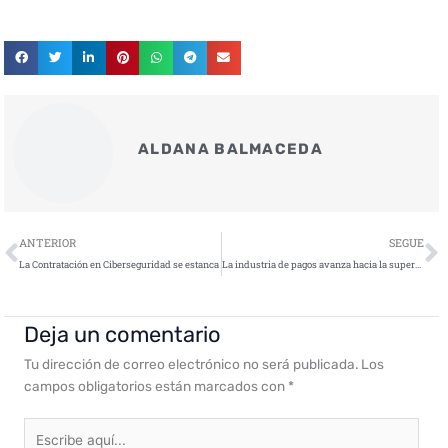
ALDANA BALMACEDA
Ant
S
ANTERIOR
SEGUE
La Contratación en Ciberseguridad se estanca
La industria de pagos avanza hacia la supervisión continua como nuevo estándar de seguridad
Deja un comentario
Tu dirección de correo electrónico no será publicada.
Los
campos obligatorios están marcados con
*
Escribe