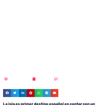
ejecución del Plan
de
Ciberseguridad
Turística de
Tenerife
MLuz Dominguez
29/05/2023
Sin comentarios
La isla es primer destino español en contar con un