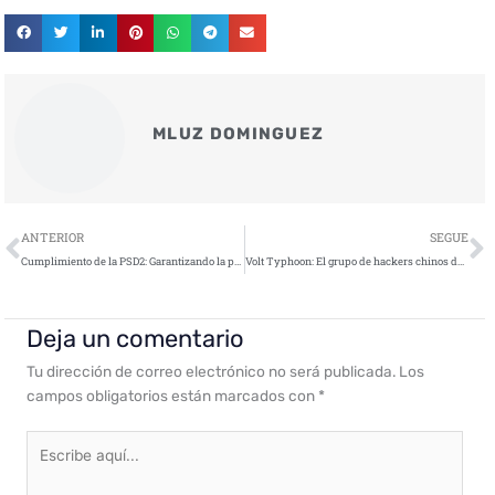
MLUZ DOMINGUEZ
Ant
S
ANTERIOR
SEGUE
Cumplimiento de la PSD2: Garantizando la protección de datos financieros y la seguridad en los pagos digitales
Volt Typhoon: El grupo de hackers chinos detrás del ataque cibernético a EE. UU.
Deja un comentario
Tu dirección de correo electrónico no será publicada.
Los
campos obligatorios están marcados con
*
Escribe
aquí...