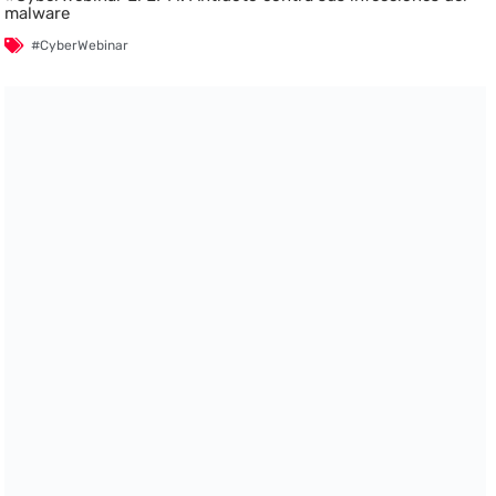
malware
#CyberWebinar