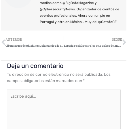
medios como @BigDataMagazine y
@CybersecurityNews. Organizador de cientos de
eventos profesionales. Ahora con un pie en
Portugal y otro en México… Muy del @GetafeCF
Ant
S
ANTERIOR
SEGUE
Ciberataques de phishing suplantando a la seguridad social
España se sitúa entre los seis países del mundo más atacados por ciberamenazas relacionadas con el Coronavirus
Deja un comentario
Tu dirección de correo electrónico no será publicada.
Los
campos obligatorios están marcados con
*
Escribe
aquí...