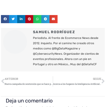
SAMUEL RODRÍGUEZ
Periodista. Al frente de Ecommerce News desde
2012. Inquieto. Por el camino he creado otros
medios como @BigDataMagazine y
@CybersecurityNews. Organizador de cientos de
eventos profesionales. Ahora con un pie en
Portugal y otro en México… Muy del @GetafeCF
Ant
S
ANTERIOR
SEGUE
Nueva campaña de sextorsión que se hace pasar por la CIA
Acerca a los hogares la Inteligencia Artificial predictiva para evitar los ciberataques
Deja un comentario