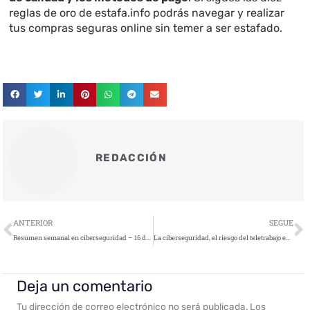
reglas de oro de estafa.info podrás navegar y realizar
tus compras seguras online sin temer a ser estafado.
REDACCIÓN
Ant
S
ANTERIOR
SEGUE
Resumen semanal en ciberseguridad – 16 de octubre de 2020
La ciberseguridad, el riesgo del teletrabajo en época del coronavirus
Deja un comentario
Tu dirección de correo electrónico no será publicada.
Los