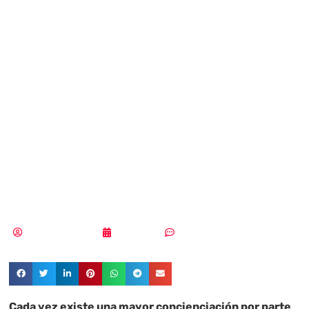
paso a un
ciberataque en tu
móvil en 6 pasos y
3 mitos poco
útiles
Aldana Balmaceda
14/10/2024
Sin comentarios
Cada vez existe una mayor concienciación por parte