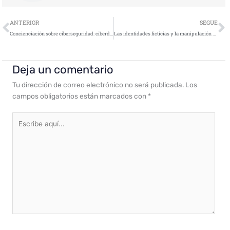
Ant
S
ANTERIOR
SEGUE
Concienciación sobre ciberseguridad: ciberdelincuencia y nuevas amenazas en los dispositivos de los consumidores
Las identidades ficticias y la manipulación psicológica, principales peligros para la seguridad en el contexto fiscal actual
Deja un comentario
Tu dirección de correo electrónico no será publicada.
Los
campos obligatorios están marcados con
*
Escribe
aquí...