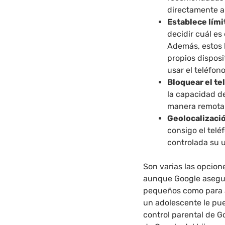
directamente a
Establece lími
decidir cuál es
Además, estos l
propios disposi
usar el teléfo
Bloquear el te
la capacidad de
manera remota
Geolocalizaci
consigo el telé
controlada su u
Son varias las opcion
aunque Google asegur
pequeños como para a
un adolescente le pue
control parental de G