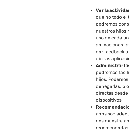
Ver la activid
que no todo el 
podremos consu
nuestros hijos 
uso de cada un
aplicaciones f
dar feedback a
dichas aplicac
Administrar la
podremos fácil
hijos. Podemos 
denegarlas, blo
directas desde
dispositivos.
Recomendacio
apps son adecua
nos muestra ap
recomendadas p