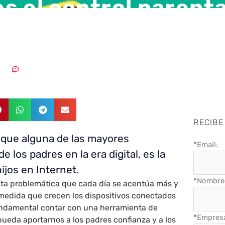
s el control parenta
: Instalando Family 
2020
Sin comentarios
RECIBE
 que alguna de las mayores
*
Email:
 los padres en la era digital, es la
hijos en Internet.
*
Nombre 
sta problemática que cada día se acentúa más y
 medida que crecen los dispositivos conectados
fundamental contar con una herramienta de
*
Empres
pueda aportarnos a los padres confianza y a los