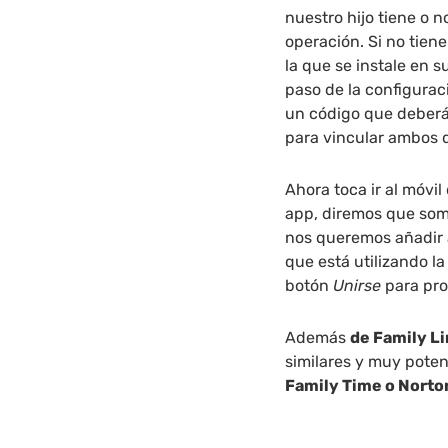
nuestro hijo tiene o 
operación. Si no tien
la que se instale en s
paso de la configura
un código que deberás 
para vincular ambos di
Ahora toca ir al móvil 
app, diremos que somos
nos queremos añadir a
que está utilizando l
botón
Unirse
para pro
Además
de Family L
similares y muy pote
Family Time o Norto