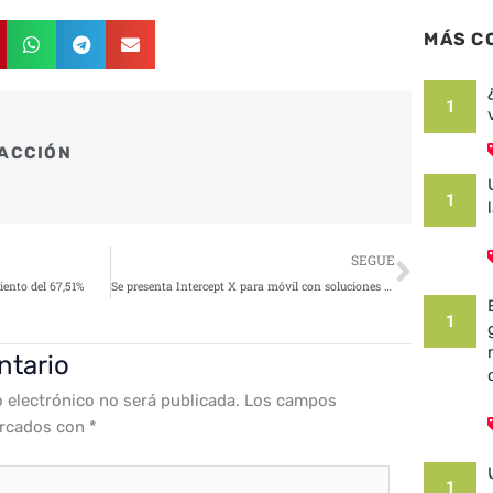
MÁS C
1
ACCIÓN
1
Siguie
SEGUE
iento del 67,51%
Se presenta Intercept X para móvil con soluciones de seguridad para el sistema operativo de Chrome, Android e iOS
1
ntario
o electrónico no será publicada.
Los campos
arcados con
*
1