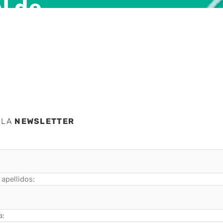
l de
Link
 LA
NEWSLETTER
apellidos:
a: