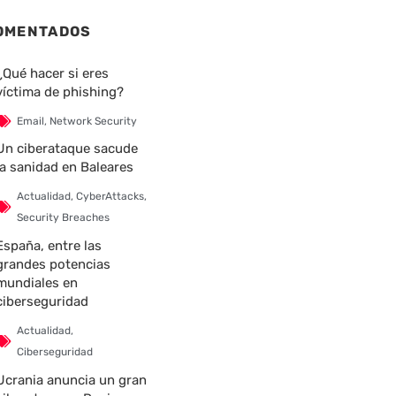
OMENTADOS
¿Qué hacer si eres
víctima de phishing?
Email
,
Network Security
Un ciberataque sacude
la sanidad en Baleares
Actualidad
,
CyberAttacks
,
nte
Security Breaches
España, entre las
grandes potencias
mundiales en
ciberseguridad
Actualidad
,
Ciberseguridad
Ucrania anuncia un gran