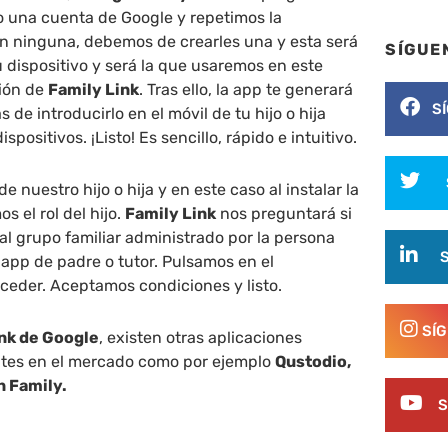
no una cuenta de Google y repetimos la
en ninguna, debemos de crearles una y esta será
SÍGUE
u dispositivo y será la que usaremos en este
ción de
Family Link
. Tras ello, la app te generará
S
de introducirlo en el móvil de tu hijo o hija
spositivos. ¡Listo! Es sencillo, rápido e intuitivo.
de nuestro hijo o hija y en este caso al instalar la
 el rol del hijo.
Family Link
nos preguntará si
l grupo familiar administrado por la persona
a app de padre o tutor. Pulsamos en el
ceder. Aceptamos condiciones y listo.
SÍ
ink de Google
, existen otras aplicaciones
ntes en el mercado como por ejemplo
Qustodio,
n Family.
S