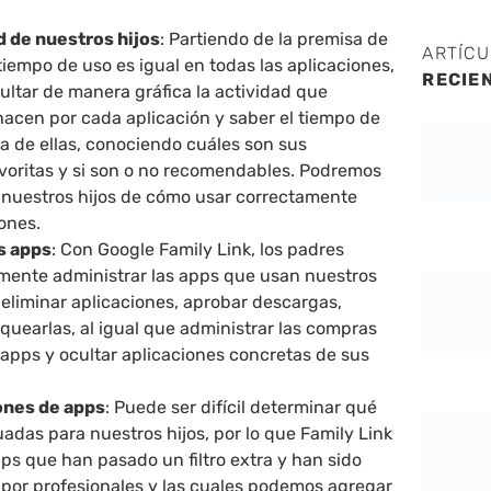
ad de nuestros hijos
: Partiendo de la premisa de
ARTÍC
tiempo de uso es igual en todas las aplicaciones,
RECIE
ltar de manera gráfica la actividad que
hacen por cada aplicación y saber el tiempo de
a de ellas, conociendo cuáles son sus
avoritas y si son o no recomendables. Podremos
 nuestros hijos de cómo usar correctamente
iones.
s apps
: Con Google Family Link, los padres
mente administrar las apps que usan nuestros
eliminar aplicaciones, aprobar descargas,
quearlas, al igual que administrar las compras
 apps y ocultar aplicaciones concretas de sus
nes de apps
: Puede ser difícil determinar qué
das para nuestros hijos, por lo que Family Link
ps que han pasado un filtro extra y han sido
or profesionales y las cuales podemos agregar