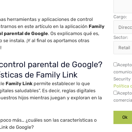
Cargo:
s herramientas y aplicaciones de control
trarnos en este artículo en la aplicación
Family
ol parental de Google
. Os explicamos qué es,
Sector:
se instala. ¡Y al final os aportamos otras
!
control parental de Google?
Acepto 
comunica
ísticas de Family Link
Security
gle
Family Link
permite establecer lo que
Política 
tales saludables”. Es decir, reglas digitales
Acepto
nuestros hijos mientras juegan y exploran en la
comercia
 poco más… ¿cuáles son las características o
Link de Google?