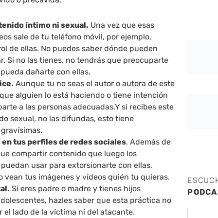
enido íntimo ni sexual.
Una vez que esas
os sale de tu teléfono móvil, por ejemplo,
trol de ellas. No puedes saber dónde pueden
ar. Si no las tienes, no tendrás que preocuparte
 pueda dañarte con ellas.
ice.
Aunque tu no seas el autor o autora de este
s que alguien lo está haciendo o tiene intención
parte a las personas adecuadas.Y si recibes este
do sexual, no las difundas, esto tiene
gravísimas.
 en tus perfiles de redes sociales
. Además de
que compartir contenido que luego los
 puedan usar para extorsionarte con ellas,
lo vean tus imágenes y vídeos quién tu quieras.
ESCUC
al.
Si eres padre o madre y tienes hijos
PODCA
dolescentes, hazles saber que esta práctica no
r el lado de la víctima ni del atacante.