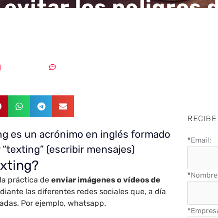
evitar los peligros 
g?
03/02/2020
Sin comentarios
RECIBE
ng es un acrónimo en inglés formado
*
Email:
y “texting” (escribir mensajes)
exting?
*
Nombre 
 la práctica de
enviar imágenes o vídeos de
iante las diferentes redes sociales que, a día
zadas. Por ejemplo, whatsapp.
*
Empres