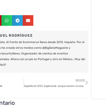
UEL RODRÍGUEZ
ista. Al frente de Ecommerce News desde 2012. Inquieto. Por el
o he creado otros medios como @BigDataMagazine y
securityNews. Organizador de cientos de eventos
ionales. Ahora con un pie en Portugal y otro en México… Muy del
feCF
Siguie
SEGUE
web
SuperBowl 2020, Supercrack: ataque masivo al corazón de EEUU
ntario