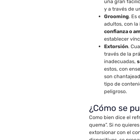
una gran facil
y a través de u
Grooming
. Es
adultos, con la
confianza o a
establecer vín
Extorsión
. Cu
través de la pr
inadecuadas,
s
estos, con ens
son chantajead
tipo de conteni
peligroso.
¿Cómo se pu
Como bien dice el ref
quema”. Si no quieres
extorsionar con el co
dispositivos, se prec