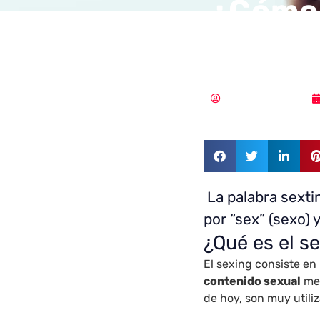
¿Cómo 
sextin
Samuel Rodríguez
La palabra sexti
por “sex” (sexo) 
¿Qué es el s
El sexing consiste en
contenido sexual
med
de hoy, son muy utili