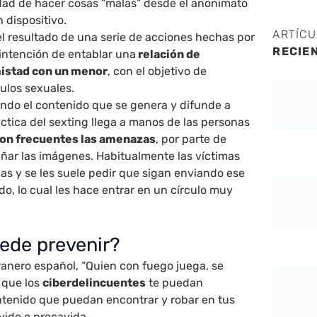
idad de hacer cosas “malas” desde el anonimato
n dispositivo.
ARTÍC
 el resultado de una serie de acciones hechas por
RECIE
 intención de entablar una
relación de
mistad con un menor
, con el objetivo de
culos sexuales.
ando el contenido que se genera y difunde a
áctica del sexting llega a manos de las personas
on frecuentes las amenazas
, por parte de
eñar las imágenes. Habitualmente las víctimas
as y se les suele pedir que sigan enviando ese
do, lo cual les hace entrar en un círculo muy
ede prevenir?
ranero español, “Quien con fuego juega, se
 que los
ciberdelincuentes
te puedan
ntenido que puedan encontrar y robar en tus
avido o precavida.