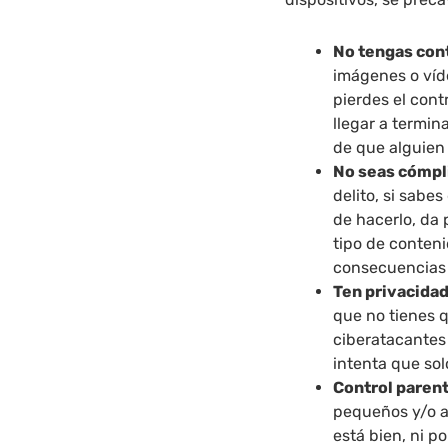
No tengas cont
imágenes o víde
pierdes el con
llegar a termin
de que alguien
No seas cómpl
delito, si sabe
de hacerlo, da 
tipo de conteni
consecuencias 
Ten privacidad
que no tienes 
ciberatacantes
intenta que so
Control parent
pequeños y/o a
está bien, ni po