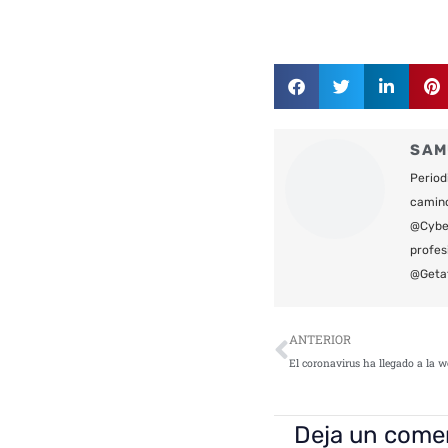
SAM
Period
camin
@Cyber
profes
@Geta
Ant
ANTERIOR
El coronavirus ha llegado a la 
Deja un come