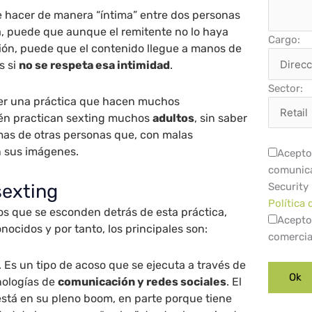
 hacer de manera “íntima” entre dos personas
, puede que aunque el remitente no lo haya
Cargo:
ión, puede que el contenido llegue a manos de
s si
no se respeta esa intimidad
.
Sector:
r una práctica que hacen muchos
ién practican sexting muchos
adultos
, sin saber
mas de otras personas que, con malas
n sus imágenes.
Acepto 
comunica
sexting
Security
Política 
os que se esconden detrás de esta práctica,
Acepto
nocidos y por tanto, los principales son:
comercia
. Es un tipo de acoso que se ejecuta a través de
nologías de
comunicación y redes sociales
. El
está en su pleno boom, en parte porque tiene