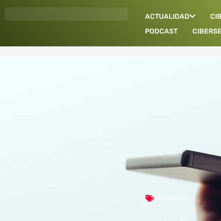
Ir
ACTUALIDAD
CI
al
contenido
PODCAST
CIBERS
Actualidad