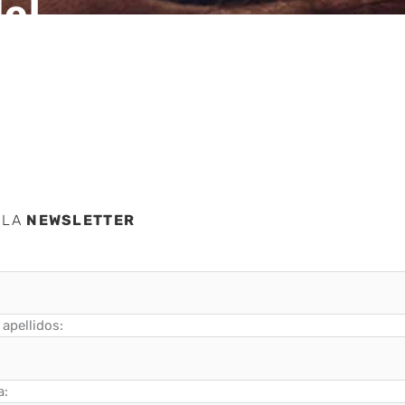
del
 LA
NEWSLETTER
apellidos:
a: