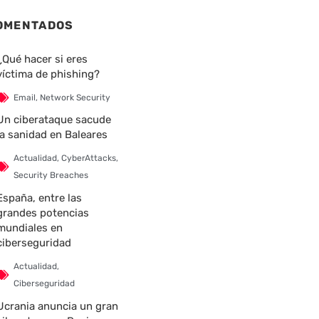
OMENTADOS
¿Qué hacer si eres
víctima de phishing?
Email
,
Network Security
Un ciberataque sacude
la sanidad en Baleares
Actualidad
,
CyberAttacks
,
Security Breaches
España, entre las
grandes potencias
mundiales en
ciberseguridad
Actualidad
,
Ciberseguridad
Ucrania anuncia un gran