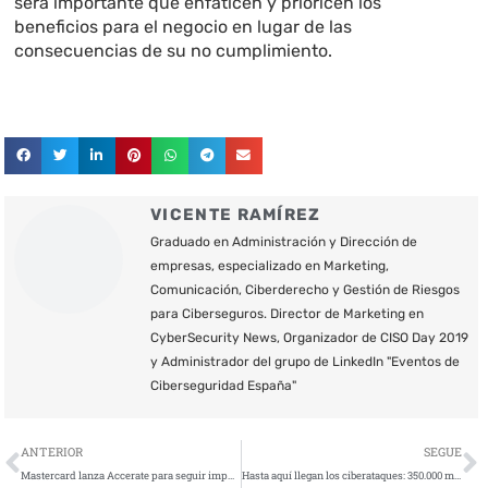
será importante que enfaticen y prioricen los
beneficios para el negocio en lugar de las
consecuencias de su no cumplimiento.
VICENTE RAMÍREZ
Graduado en Administración y Dirección de
empresas, especializado en Marketing,
Comunicación, Ciberderecho y Gestión de Riesgos
para Ciberseguros. Director de Marketing en
CyberSecurity News, Organizador de CISO Day 2019
y Administrador del grupo de LinkedIn "Eventos de
Ciberseguridad España"
Ant
S
ANTERIOR
SEGUE
Mastercard lanza Accerate para seguir impulsando las Fintech
Hasta aquí llegan los ciberataques: 350.000 marcapasos necesitan un parche de seguridad