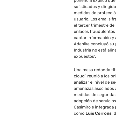
ponencia explicó que
sofisticados y dirigi
medidas de protecció
usuario. Los emails 
el tercer trimestre de
enlaces fraudulentos
captar información y 
Adenike concluyó su 
Industria no está ali
expuestos”.
Una mesa redonda tit
cloud” reunió a los p
analizar el nivel de s
amenazas asociados a
medidas de seguridad 
adopción de servicio
Casimiro e integrada 
como
Luis Corrons
, 