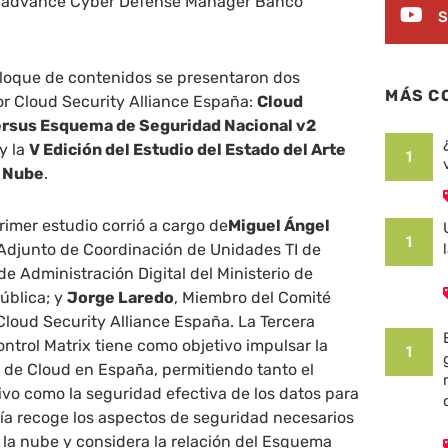
, advance Cyber Defense Manager Banco
S
loque de contenidos se presentaron dos
MÁS C
or Cloud Security Alliance España:
Cloud
versus Esquema de Seguridad Nacional v2
 y la
V Edición del Estudio del Estado del Arte
1
a Nube
.
rimer estudio corrió a cargo de
Miguel Ángel
1
 Adjunto de Coordinación de Unidades TI de
de Administración Digital del Ministerio de
ública; y
Jorge Laredo
, Miembro del Comité
Cloud Security Alliance España. La Tercera
ontrol Matrix tiene como objetivo impulsar la
1
 de Cloud en España, permitiendo tanto el
vo como la seguridad efectiva de los datos para
ía recoge los aspectos de seguridad necesarios
la nube y considera la relación del Esquema