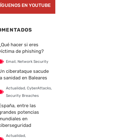
ÍGUENOS EN YOUTUBE
OMENTADOS
¿Qué hacer si eres
víctima de phishing?
Email
,
Network Security
Un ciberataque sacude
la sanidad en Baleares
Actualidad
,
CyberAttacks
,
Security Breaches
España, entre las
grandes potencias
mundiales en
ciberseguridad
Actualidad
,