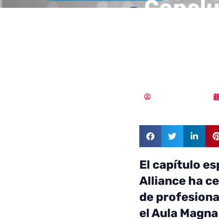
Conclu
de Clo
Españ
Samuel Rodríguez
El capítulo e
Alliance ha c
de profesiona
el Aula Magna