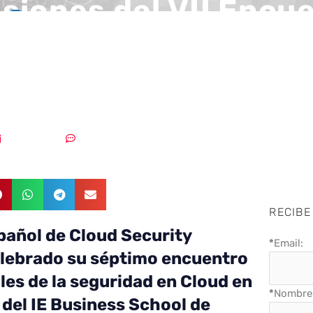
siones del VII Encu
ud Security Alliance
a
05/12/2017
Sin comentarios
RECIBE
spañol de Cloud Security
*
Email:
elebrado su séptimo encuentro
les de la seguridad en Cloud en
*
Nombre 
 del IE Business School de