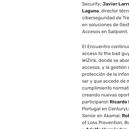
Security;
Javier Larr
Laguna
, director téc
ciberseguridad de Tr
en soluciones de Gest
Accesos en Sailpoint.
El Encuentro continu
access to the bad gu
WiZink, donde se abor
accesos, y la gestión
protección de la info
ser y que accede de m
cumplimiento normativ
creando nuevas oport
participaron
Ricardo
Portugal en CenturyL
Senior en Akamai;
Ro
of Loss Prevention, B