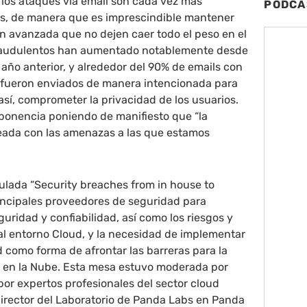
 los ataques vía email son cada vez más
PODCA
dos, de manera que es imprescindible mantener
n avanzada que no dejen caer todo el peso en el
fraudulentos han aumentado notablemente desde
l año anterior, y alrededor del 90% de emails con
 fueron enviados de manera intencionada para
así, comprometer la privacidad de los usuarios.
ponencia poniendo de manifiesto que “la
neada con las amenazas a las que estamos
ulada “Security breaches from in house to
rincipales proveedores de seguridad para
eguridad y confiabilidad, así como los riesgos y
l entorno Cloud, y la necesidad de implementar
como forma de afrontar las barreras para la
s en la Nube. Esta mesa estuvo moderada por
por expertos profesionales del sector cloud
director del Laboratorio de Panda Labs en Panda