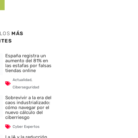
ULOS
MÁS
NTES
España registra un
aumento del 81% en
las estafas por falsas
tiendas online
Actualidad
,
Ciberseguridad
Sobrevivir a la era del
caos industrializado:
cómo navegar por el
nuevo cálculo del
ciberriesgo
Cyber Expertos
La IA y la reducción