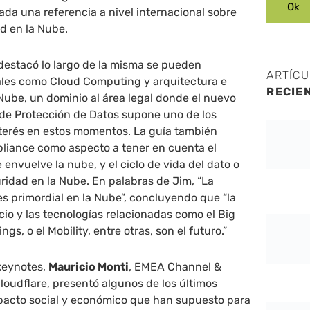
da una referencia a nivel internacional sobre
d en la Nube.
, destacó lo largo de la misma se pueden
ARTÍC
ales como Cloud Computing y arquitectura e
RECIE
 Nube, un dominio al área legal donde el nuevo
e Protección de Datos supone uno de los
terés en estos momentos. La guía también
pliance como aspecto a tener en cuenta el
envuelve la nube, y el ciclo de vida del dato o
uridad en la Nube. En palabras de Jim, “La
es primordial en la Nube”, concluyendo que “la
io y las tecnologías relacionadas como el Big
ings, o el Mobility, entre otras, son el futuro.”
 keynotes,
Mauricio Monti
, EMEA Channel &
oudflare, presentó algunos de los últimos
pacto social y económico que han supuesto para