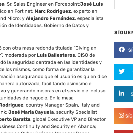
ea
, Sr. Sales Engineer en Forcepoint;
José Luis
nico en Fortinet;
Marc Rodriguez
, experto en
end Micro; y
Alejandro Fernández
, especialista
ión de Identidades, Gobierno de Datos y
SÍGUE
ó con otra mesa redonda titulada “Giving an
S
y”, moderada por
Luis Ballesteros
, CISO de
dó la seguridad centrada en las identidades y
 de los mismos, como forma de garantizar la
rmación asegurando que el usuario es quien dice
anera autorizada, facilitando asimismo el
o y generando mejoras en el servicio e incluso
unidades de negocio. En la mesa
 Rodriguez
, country Manager Spain, Italy and
ink;
José María Cayuela
, security Specialist
SÍ
berto Baratta
, global Executive VP and Director
usiness Continuity and Security en Abanca;