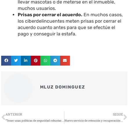
llevar mascotas o de meterse en el inmueble,
muchos usuarios.
Prisas por cerrar el acuerdo.
En muchos casos,
los ciberdelincuentes meten prisas por cerrar el
acuerdo cuanto antes para que se efectúe el
pago y conseguir la estafa.
MLUZ DOMINGUEZ
Ant
S
ANTERIOR
SEGUE
“Tener unas políticas de seguridad robustas y bien diseñadas no tiene ningún valor si no controlamos continuamente que se están cumpliendo”
Nuevo servicio de retención y recuperación tras ciberataques