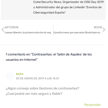
CyberSecurity News, Organizador de CISO Day 2019
y Administrador del grupo de LinkedIn "Eventos de
Ciberseguridad España"
Ant
S
ANTERIOR
SEGUE
Lanzan Maestro, la primera solución de seguridad en red de la industria con hiperescalabilidad, y nuevas gateways ultra escalables
8 predicciones que marcarán Blockchain en 2019
1 comentario en “Contraseñas: el ‘talón de Aquiles’ de los
usuarios en Internet”
RAFA
30 DE ENERO DE 2019 A LAS 15:01
¿Algún consejo sobre Gestores de contraseñas?
¿Cual podría ser más seguro y fiable?
Responder