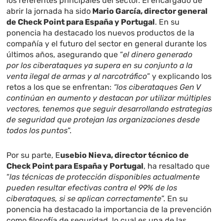
los referentes principales del sector. El encargado de
abrir la jornada ha sido
Mario García, director general
de Check Point para España y Portugal
. En su
ponencia ha destacado los nuevos productos de la
compañía y el futuro del sector en general durante los
últimos años, asegurando que “
el dinero generado
por los ciberataques ya supera en su conjunto a la
venta ilegal de armas y al narcotráfico
” y explicando los
retos a los que se enfrentan:
“los ciberataques Gen V
continúan en aumento y destacan por utilizar múltiples
vectores, tenemos que seguir desarrollando estrategias
de seguridad que protejan las organizaciones desde
todos los puntos
”.
Por su parte, E
usebio Nieva, director técnico de
Check Point para España y Portugal
, ha resaltado que
“
las técnicas de protección disponibles actualmente
pueden resultar efectivas contra el 99% de los
ciberataques, si se aplican correctamente
”. En su
ponencia ha destacado la importancia de la prevención
como filosofía de seguridad, lo cual es una de las