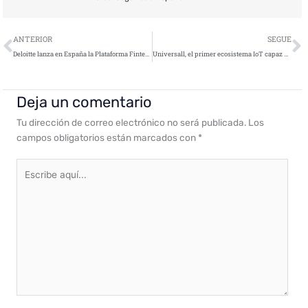
Ant
S
ANTERIOR
SEGUE
Deloitte lanza en España la Plataforma Fintech Business Digital Hub – BDH
Universall, el primer ecosistema IoT capaz de convertir objetos cotidianos en inteligentes
Deja un comentario
Tu dirección de correo electrónico no será publicada.
Los
campos obligatorios están marcados con
*
Escribe
aquí...